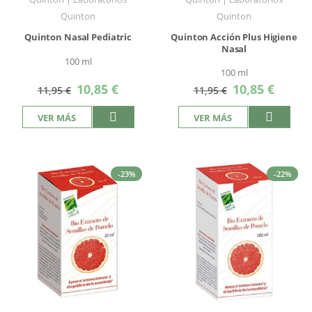
Quinton
Quinton
Quinton Nasal Pediatric
Quinton Acción Plus Higiene
Nasal
100 ml
100 ml
Precio
Precio
10,85 €
10,85 €
11,95 €
11,95 €
especial
especial
VER MÁS
VER MÁS
-23%
-22%