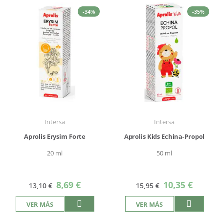
-34%
-35%
Intersa
Intersa
Aprolis Erysim Forte
Aprolis Kids Echina-Propol
20 ml
50 ml
Precio
Precio
8,69 €
10,35 €
13,10 €
15,95 €
especial
especial
VER MÁS
VER MÁS