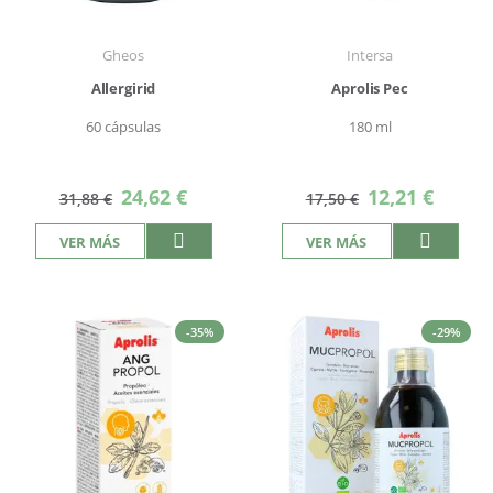
Gheos
Intersa
Allergirid
Aprolis Pec
60 cápsulas
180 ml
Precio
Precio
24,62 €
12,21 €
31,88 €
17,50 €
especial
especial
VER MÁS
VER MÁS
-35%
-29%