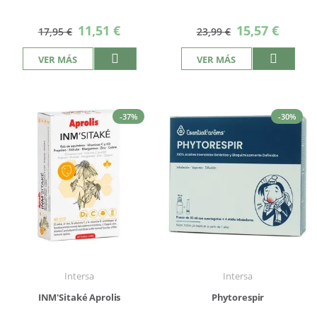
Precio
Precio
11,51 €
15,57 €
17,95 €
23,99 €
especial
especial
VER MÁS
VER MÁS
-37%
-30%
Intersa
Intersa
INM'Sitaké Aprolis
Phytorespir