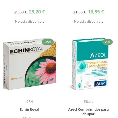
Precio
Precio
23,20 €
16,85 €
29,60 €
21,55 €
especial
especial
No está disponible
No está disponible
-25%
-1%
CFN
PiLeJe
Echin Royal
Azéol Comprimidos para
chupar