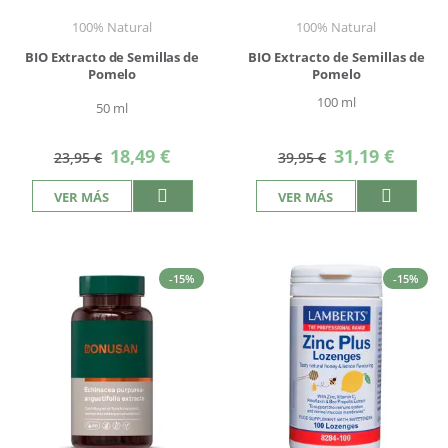
100% Natural
100% Natural
BIO Extracto de Semillas de
BIO Extracto de Semillas de
Pomelo
Pomelo
100 ml
50 ml
Precio
Precio
18,49 €
31,19 €
23,95 €
39,95 €
especial
especial
VER MÁS
VER MÁS
-15%
-15%