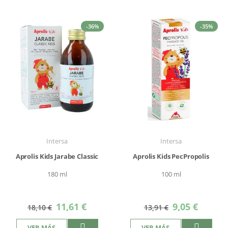
-36%
-35%
Intersa
Intersa
Aprolis Kids Jarabe Classic
Aprolis Kids PecPropolis
180 ml
100 ml
Precio
Precio
11,61 €
9,05 €
18,10 €
13,91 €
especial
especial
VER MÁS
VER MÁS