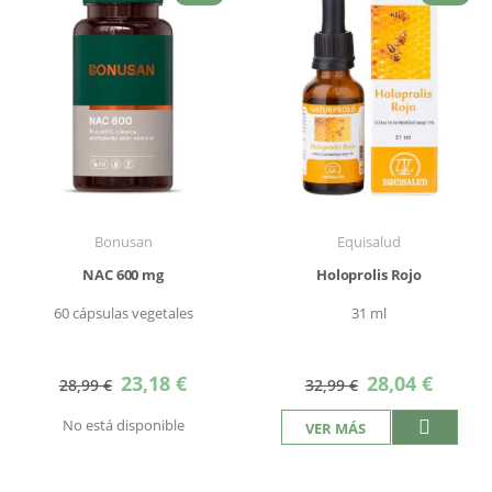
Bonusan
Equisalud
NAC 600 mg
Holoprolis Rojo
60 cápsulas vegetales
31 ml
Precio
Precio
23,18 €
28,04 €
28,99 €
32,99 €
especial
especial
No está disponible
VER MÁS