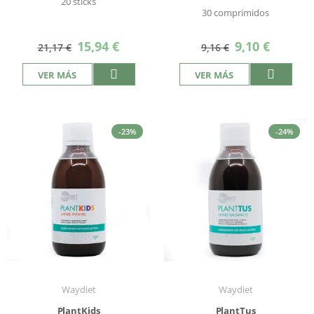
20 sticks
30 comprimidos
Precio
Precio
15,94 €
9,10 €
21,17 €
9,16 €
especial
especial
VER MÁS
VER MÁS
-23%
-24%
Waydiet
Waydiet
PlantKids
PlantTus