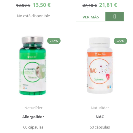
Precio
Precio
13,50 €
21,81 €
18,00 €
27,10 €
especial
especial
No está disponible
VER MÁS
-22%
-22%
Naturlíder
Naturlíder
Allergolider
NAC
60 cápsulas
60 cápsulas