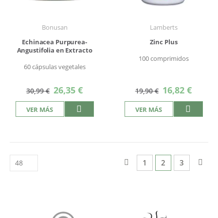
Bonusan
Lamberts
Echinacea Purpurea-
Zinc Plus
Angustifolia en Extracto
100 comprimidos
60 cápsulas vegetales
Precio
Precio
26,35 €
16,82 €
30,99 €
19,90 €
especial
especial
VER MÁS
VER MÁS
Página
Página
Anterior
Página
Actualmente est
Página
Pág
Sigu
1
2
3