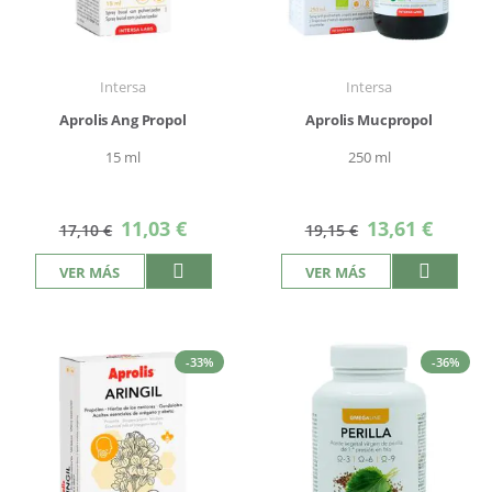
Intersa
Intersa
Aprolis Ang Propol
Aprolis Mucpropol
15 ml
250 ml
Precio
Precio
11,03 €
13,61 €
17,10 €
19,15 €
especial
especial
VER MÁS
VER MÁS
-33%
-36%