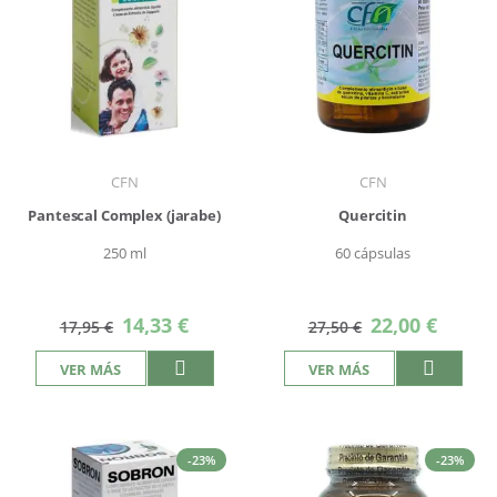
CFN
CFN
Pantescal Complex (jarabe)
Quercitin
250 ml
60 cápsulas
Precio
Precio
14,33 €
22,00 €
17,95 €
27,50 €
especial
especial
VER MÁS
VER MÁS
-23%
-23%