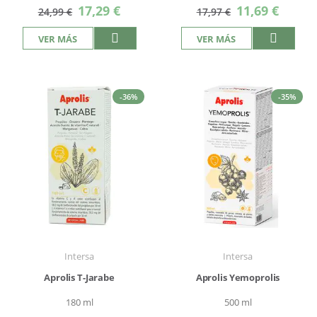
Precio
Precio
17,29 €
11,69 €
24,99 €
17,97 €
especial
especial
VER MÁS
VER MÁS
-36%
-35%
Intersa
Intersa
Aprolis T-Jarabe
Aprolis Yemoprolis
180 ml
500 ml