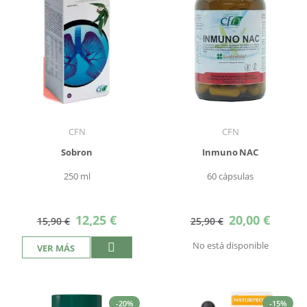
CFN
CFN
Sobron
Inmuno NAC
250 ml
60 cápsulas
Precio
Precio
12,25 €
20,00 €
15,90 €
25,90 €
especial
especial
No está disponible
VER MÁS
-20%
-15%