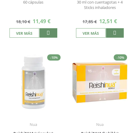
60 cápsulas
30 ml con cuentagotas + 4
Sticks inhaladores
Precio
Precio
11,49 €
12,51 €
18,10 €
17,85 €
especial
especial
VER MÁS
VER MÁS
-10%
-10%
Nua
Nua