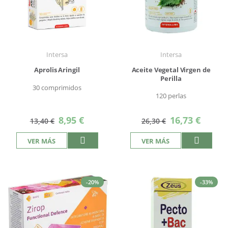
Intersa
Intersa
Aprolis Aringil
Aceite Vegetal Virgen de
Perilla
30 comprimidos
120 perlas
Precio
Precio
8,95 €
16,73 €
13,40 €
26,30 €
especial
especial
VER MÁS
VER MÁS
-20%
-33%