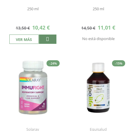
250 ml
250 ml
Precio
Precio
10,42 €
11,01 €
13,50 €
14,50 €
especial
especial
No está disponible
VER MÁS
-24%
-15%
Solaray
Equisalud