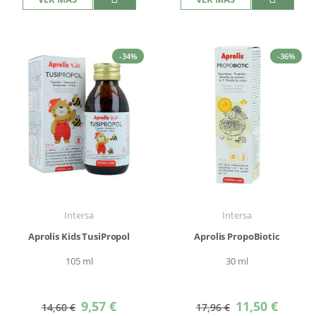
-34%
-36%
Intersa
Intersa
Aprolis Kids TusiPropol
Aprolis PropoBiotic
105 ml
30 ml
Precio
Precio
9,57 €
11,50 €
14,60 €
17,96 €
especial
especial