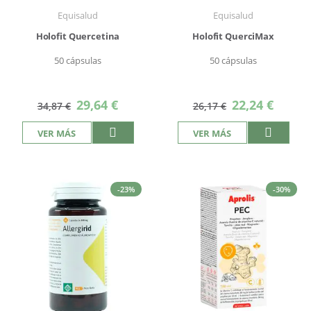
Equisalud
Equisalud
Holofit Quercetina
Holofit QuerciMax
50 cápsulas
50 cápsulas
Precio
Precio
29,64 €
22,24 €
34,87 €
26,17 €
especial
especial
VER MÁS
VER MÁS
-23%
-30%