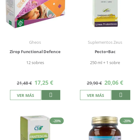
Gheos
Suplementos Zeus
Zirop Functional Defence
Pecto+Bac
12 sobres
250 ml + 1 sobre
Precio
Precio
17,25 €
20,06 €
21,48 €
29,90 €
especial
especial
VER MÁS
VER MÁS
-20%
-20%