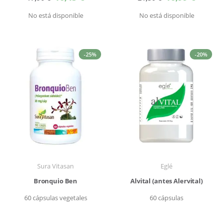
especial
especial
No está disponible
No está disponible
-25%
-20%
Sura Vitasan
Eglé
Bronquio Ben
Alvital (antes Alervital)
60 cápsulas vegetales
60 cápsulas