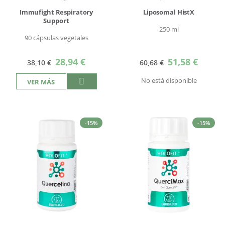
Immufight Respiratory
Liposomal HistX
Support
250 ml
90 cápsulas vegetales
Precio
Precio
28,94 €
51,58 €
38,10 €
60,68 €
especial
especial
No está disponible
VER MÁS
-15%
-15%