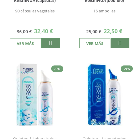
ReishiNUA (cápsulas)
ReishiNUA (bebible)
90 cápsulas vegetales
15 ampollas
Precio
Precio
32,40 €
22,50 €
36,00 €
25,00 €
especial
especial
VER MÁS
VER MÁS
-9%
-9%
Quinton | Laboratorios
Quinton | Laboratorios