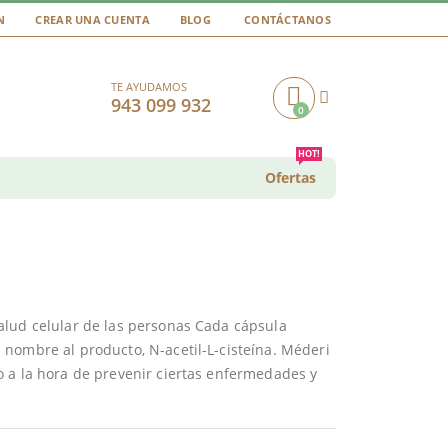
N
CREAR UNA CUENTA
BLOG
CONTÁCTANOS
TE AYUDAMOS
943 099 932
0
Cart
HOT!
Ofertas
alud celular de las personas Cada cápsula
nombre al producto, N-acetil-L-cisteína. Méderi
 a la hora de prevenir ciertas enfermedades y