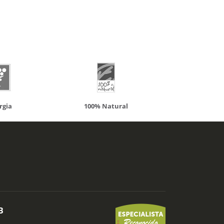
atural
Solaray
LCN
B