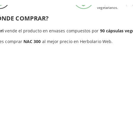
gluten.
Este producto es apto 
ína (NAC)
.
vegetarianos.
ÓNDE COMPRAR?
ri
vende el producto en envases compuestos por
90 cápsulas veg
es comprar
NAC 300
al mejor precio en Herbolario Web.