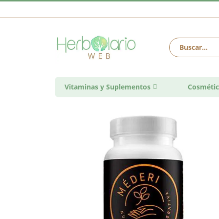
Vitaminas y Suplementos
Cosmétic
Saltar
al
final
de
la
galería
de
imágenes