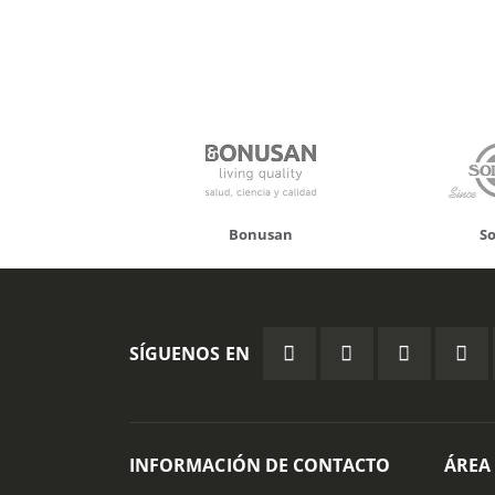
onusan
Solgar
Hifas
SÍGUENOS EN
INFORMACIÓN DE CONTACTO
ÁREA