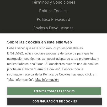
Términos y Condiciones
Política Cookies
Política Privacidad
Envíos y Devoluciones
Sobre las cookies en este sitio web
Debes saber que este sitio web, cuyo responsable es
B75155622, utiliza cookies propias y de terceros para que tu
navegación sea óptima, así podrá adaptarse a tus preferencias y
realizar labores analíticas. Si consientes nuestro uso de cookies
pincha en el botón "Permitir Cookies". Conoce toda la
información acerca de la Política de Cookies haciendo click en
"Más información".
Más información
HerbolarioWeb © 2026. All Rights Reserved
PERMITIR TODAS LAS COOKIES
COMPRAR
CONFIGURACIÓN DE COOKIES