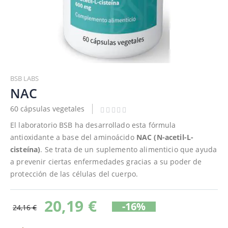
Saltar
al
BSB LABS
comienzo
NAC
de
60 cápsulas vegetales
la
galería
El laboratorio BSB ha desarrollado esta fórmula
de
antioxidante a base del aminoácido
NAC (N-acetil-L-
imágenes
cisteína)
. Se trata de un suplemento alimenticio que ayuda
a prevenir ciertas enfermedades gracias a su poder de
protección de las células del cuerpo.
20,19 €
-16%
24,16 €