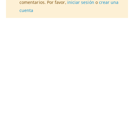
comentarios. Por favor,
iniciar sesión
o
crear una
cuenta