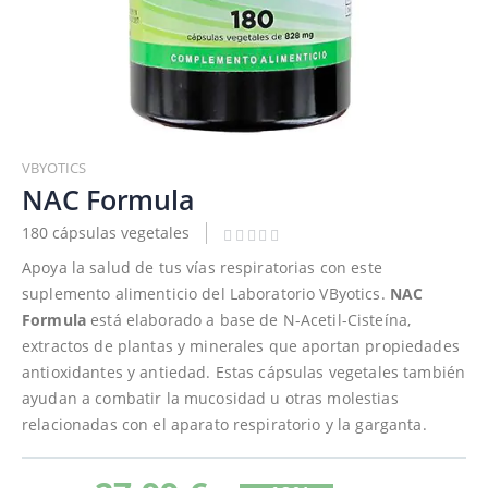
Saltar
al
VBYOTICS
comienzo
NAC Formula
de
180 cápsulas vegetales
la
galería
Apoya la salud de tus vías respiratorias con este
de
suplemento alimenticio del Laboratorio VByotics.
NAC
imágenes
Formula
está elaborado a base de N-Acetil-Cisteína,
extractos de plantas y minerales que aportan propiedades
antioxidantes y antiedad. Estas cápsulas vegetales también
ayudan a combatir la mucosidad u otras molestias
relacionadas con el aparato respiratorio y la garganta.