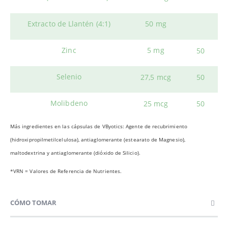
Extracto de Llantén (4:1)
50 mg
Zinc
5 mg
50
Selenio
27,5 mcg
50
Molibdeno
25 mcg
50
Más ingredientes en las cápsulas de VByotics: Agente de recubrimiento
(hidroxipropilmetilcelulosa), antiaglomerante (estearato de Magnesio),
maltodextrina y antiaglomerante (dióxido de Silicio).
*VRN = Valores de Referencia de Nutrientes.
CÓMO TOMAR