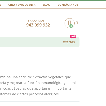
N
CREAR UNA CUENTA
BLOG
CONTÁCTANOS
TE AYUDAMOS
943 099 932
0
Cart
HOT!
Ofertas
ombina una serie de extractos vegetales que
oria y mejorar la función inmunológica general
 cómodas cápsulas que aportan un importante
íntomas de ciertos procesos alérgicos.