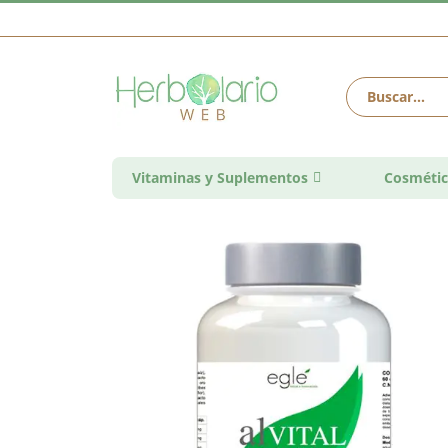
Vitaminas y Suplementos
Cosmétic
Saltar
al
final
de
la
galería
de
imágenes