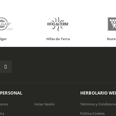
Hifas da Terra
Nutergia
1
 PERSONAL
HERBOLARIO WE
tanos
Iniciar Sesión
Términos y Condicione
nta
Política Cookies