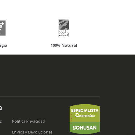
00% Natural
Solaray
B
s
Política Privacidad
Envíos y Devoluciones