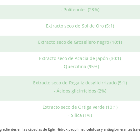
Extracto seco de Alcaparra (10:1)
sos alérgicos
. Los ingredientes mezclados en la fórmula de EGLÉ 
- Polifenoles (23%)
iversas afecciones, generalmente alergias.
al ayuda a aliviar irritación, moqueo, lagrimeo, escozor, picor y ot
Extracto seco de Sol de Oro (5:1)
 composición destacan la quercetina, el MSM y una cuidadosa sel
Extracto seco de Grosellero negro (10:1)
zar el bienestar de las
vías respiratorias
.
ÓNDE COMPRAR?
Extracto seco de Acacia de Japón (30:1)
- Quercitina (95%)
distribuye el producto en envases con
60 cápsulas
.
es comprar
ALVITAL
al mejor precio en Herbolario Web.
Extracto seco de Regaliz desglicirrizado (5:1)
- Ácidos glicirrícidos (2%)
Extracto seco de Ortiga verde (10:1)
- Silica (1%)
gredientes en las cápsulas de Eglé: Hidroxipropilmetilcelulosa y antiaglomerantes (sal