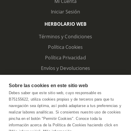
Mi Cuenta
Iniciar Sesión
HERBOLARIO WEB
Términos y Condiciones
Política Cookies
Política Privacidad
Envíos y Devoluciones
Sobre las cookies en este sitio web
Debes saber que este sitio web, cuyo responsable es
B75155622, utiliza cookies propias y de terceros para que tu
navegación sea óptima, así podrá adaptarse a tus preferencias y
realizar labores analíticas. Si consientes nuestro uso de cookies
pincha en el botón "Permitir Cookies". Conoce toda la
información acerca de la Política de Cookies haciendo click en