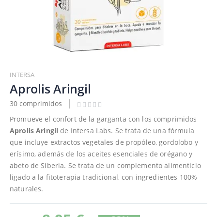
Saltar
al
INTERSA
comienzo
Aprolis Aringil
de
30 comprimidos
la
galería
Promueve el confort de la garganta con los comprimidos
de
Aprolis Aringil
de Intersa Labs. Se trata de una fórmula
imágenes
que incluye extractos vegetales de propóleo, gordolobo y
erísimo, además de los aceites esenciales de orégano y
abeto de Siberia. Se trata de un complemento alimenticio
ligado a la fitoterapia tradicional, con ingredientes 100%
naturales.