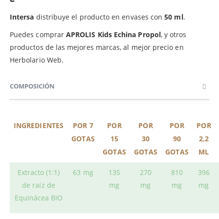
Intersa
distribuye el producto en envases con
50 ml
.
Puedes comprar
APROLIS Kids Echina Propol
, y otros
productos de las mejores marcas, al mejor precio en
Herbolario Web.
COMPOSICIÓN
INGREDIENTES
POR 7
POR
POR
POR
POR
GOTAS
15
30
90
2,2
GOTAS
GOTAS
GOTAS
ML
Extracto (1:1)
63 mg
135
270
810
396
de raíz de
mg
mg
mg
mg
Equinácea BIO