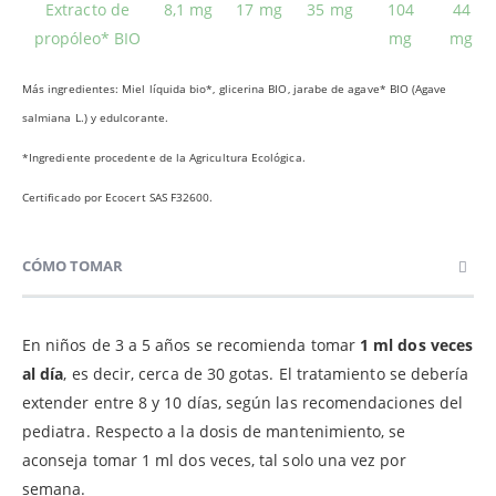
Extracto de
8,1 mg
17 mg
35 mg
104
44
propóleo* BIO
mg
mg
Más ingredientes: Miel líquida bio*, glicerina BIO, jarabe de agave* BIO (Agave
salmiana L.) y edulcorante.
*Ingrediente procedente de la Agricultura Ecológica.
Certificado por Ecocert SAS F32600.
CÓMO TOMAR
En niños de 3 a 5 años se recomienda tomar
1 ml dos veces
al día
, es decir, cerca de 30 gotas. El tratamiento se debería
extender entre 8 y 10 días, según las recomendaciones del
pediatra. Respecto a la dosis de mantenimiento, se
aconseja tomar 1 ml dos veces, tal solo una vez por
semana.