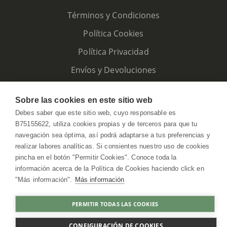
Términos y Condiciones
Política Cookies
Política Privacidad
Envíos y Devoluciones
Sobre las cookies en este sitio web
Debes saber que este sitio web, cuyo responsable es
B75155622, utiliza cookies propias y de terceros para que tu
navegación sea óptima, así podrá adaptarse a tus preferencias y
realizar labores analíticas. Si consientes nuestro uso de cookies
pincha en el botón "Permitir Cookies". Conoce toda la
información acerca de la Política de Cookies haciendo click en
"Más información".
Más información
HerbolarioWeb © 2026. All Rights Reserved
PERMITIR TODAS LAS COOKIES
COMPRAR
CONFIGURACIÓN DE COOKIES