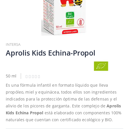
Saltar
al
INTERSA
comienzo
Aprolis Kids Echina-Propol
de
la
galería
de
50 ml
imágenes
Es una fórmula infantil en formato líquido que lleva
propóleo, miel y equinácea, todos ellos son ingredientes
indicados para la protección óptima de las defensas y el
alivio de los picores de garganta. Este complejo de
Aprolis
Kids Echina Propol
está elaborado con componentes 100%
naturales que cuentan con certificado ecológico y BIO.