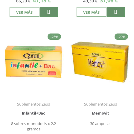
47,13 €
37,06 €
66,20 €
49,30 €
especial
especial
VER MÁS
VER MÁS
-25%
-20%
Suplementos Zeus
Suplementos Zeus
Infantil+Bac
Memovit
8 sobres monodosis x 2,2
30 ampollas
gramos