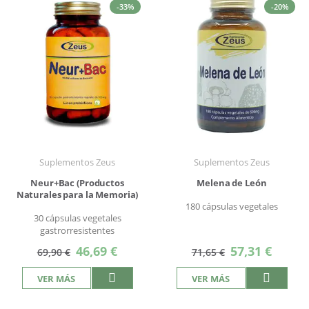
-33%
-20%
Suplementos Zeus
Suplementos Zeus
Neur+Bac (Productos
Melena de León
Naturales para la Memoria)
180 cápsulas vegetales
30 cápsulas vegetales
gastrorresistentes
Precio
Precio
46,69 €
57,31 €
69,90 €
71,65 €
especial
especial
VER MÁS
VER MÁS