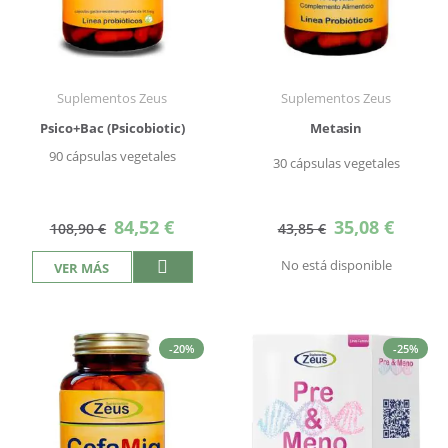
Suplementos Zeus
Suplementos Zeus
Psico+Bac (Psicobiotic)
Metasin
90 cápsulas vegetales
30 cápsulas vegetales
Precio
Precio
84,52 €
35,08 €
108,90 €
43,85 €
especial
especial
No está disponible
VER MÁS
-20%
-25%