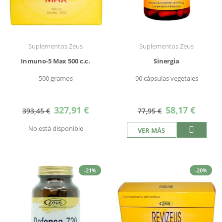
Suplementos Zeus
Suplementos Zeus
Inmuno-5 Max 500 c.c.
Sinergia
500 gramos
90 cápsulas vegetales
Precio
Precio
327,91 €
58,17 €
393,45 €
77,95 €
especial
especial
No está disponible
VER MÁS
-21%
-20%