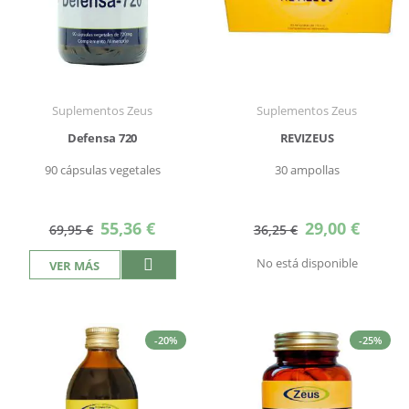
Suplementos Zeus
Suplementos Zeus
Defensa 720
REVIZEUS
90 cápsulas vegetales
30 ampollas
Precio
Precio
55,36 €
29,00 €
69,95 €
36,25 €
especial
especial
No está disponible
VER MÁS
-20%
-25%