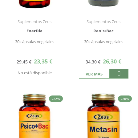
Suplementos Zeus
Suplementos Zeus
EnerDía
Renis+Bac
30 cápsulas vegetales
30 cápsulas vegetales
Precio
Precio
23,35 €
26,30 €
29,45 €
34,30 €
especial
especial
No está disponible
VER MÁS
-22%
-20%