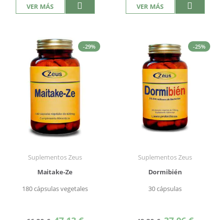
VER MÁS
VER MÁS
-29%
-25%
Suplementos Zeus
Suplementos Zeus
Maitake-Ze
Dormibién
180 cápsulas vegetales
30 cápsulas
Precio
Precio