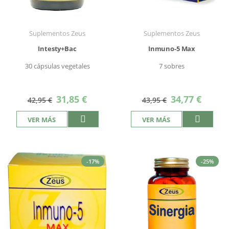
Suplementos Zeus
Suplementos Zeus
Intesty+Bac
Inmuno-5 Max
30 cápsulas vegetales
7 sobres
Precio
Precio
31,85 €
34,77 €
42,95 €
43,95 €
especial
especial
VER MÁS
VER MÁS
-17%
-25%