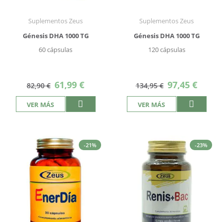
Suplementos Zeus
Suplementos Zeus
Génesis DHA 1000 TG
Génesis DHA 1000 TG
60 cápsulas
120 cápsulas
Precio
Precio
61,99 €
97,45 €
82,90 €
134,95 €
especial
especial
VER MÁS
VER MÁS
-21%
-23%