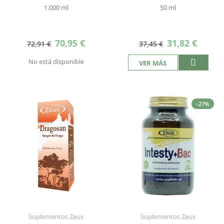
1.000 ml
50 ml
Precio
Precio
70,95 €
31,82 €
72,91 €
37,45 €
especial
especial
No está disponible
VER MÁS
-27%
Suplementos Zeus
Suplementos Zeus