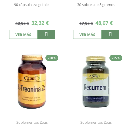
90 cápsulas vegetales
30 sobres de 5 gramos
Precio
Precio
32,32 €
48,67 €
42,95 €
67,95 €
especial
especial
VER MÁS
VER MÁS
-20%
-25%
Suplementos Zeus
Suplementos Zeus