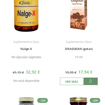
Suplementos Zeus
Suplementos Zeus
Nalge-X
DRAGOSAN (gotas)
60 cápsulas vegetales
15 ml
Precio
Precio
32,92 €
17,94 €
41,15 €
19,95 €
especial
especial
No está disponible
VER MÁS
-16%
-20%