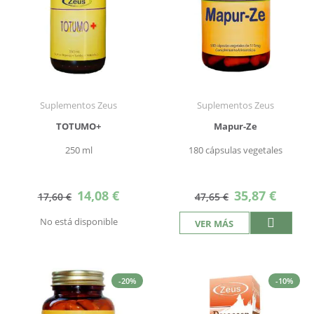
Suplementos Zeus
Suplementos Zeus
TOTUMO+
Mapur-Ze
250 ml
180 cápsulas vegetales
Precio
Precio
14,08 €
35,87 €
17,60 €
47,65 €
especial
especial
No está disponible
VER MÁS
-20%
-10%