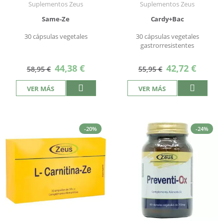
Suplementos Zeus
Suplementos Zeus
Same-Ze
Cardy+Bac
30 cápsulas vegetales
30 cápsulas vegetales
gastrorresistentes
Precio
Precio
44,38 €
42,72 €
58,95 €
55,95 €
especial
especial
VER MÁS
VER MÁS
-20%
-24%