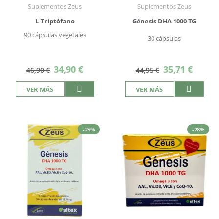
Suplementos Zeus
Suplementos Zeus
L-Triptófano
Génesis DHA 1000 TG
90 cápsulas vegetales
30 cápsulas
Precio
Precio
34,90 €
35,71 €
46,90 €
44,95 €
especial
especial
VER MÁS
VER MÁS
-25%
-28%