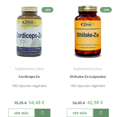
-28%
-24%
Suplementos Zeus
Suplementos Zeus
Cordiceps-Ze
Shiitake-Ze (cápsulas)
180 cápsulas vegetales
180 cápsulas vegetales
Precio
Precio
54,48 €
42,98 €
75,35 €
56,85 €
especial
especial
VER MÁS
VER MÁS