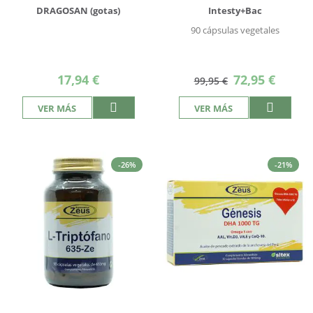
DRAGOSAN (gotas)
Intesty+Bac
90 cápsulas vegetales
Precio
17,94 €
72,95 €
99,95 €
especial
VER MÁS
VER MÁS
-26%
-21%