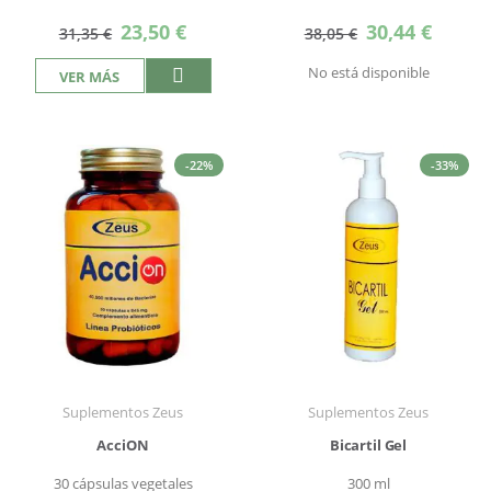
Precio
Precio
23,50 €
30,44 €
31,35 €
38,05 €
especial
especial
No está disponible
VER MÁS
-22%
-33%
Suplementos Zeus
Suplementos Zeus
AcciON
Bicartil Gel
30 cápsulas vegetales
300 ml