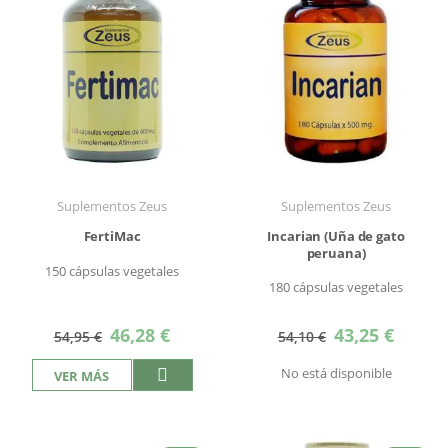
Suplementos Zeus
Suplementos Zeus
FertiMac
Incarian (Uña de gato
peruana)
150 cápsulas vegetales
180 cápsulas vegetales
Precio
Precio
46,28 €
43,25 €
54,95 €
54,10 €
especial
especial
No está disponible
VER MÁS