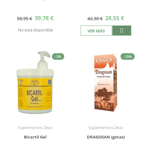
Precio
Precio
39,78 €
28,55 €
50,95 €
42,30 €
especial
especial
No está disponible
VER MÁS
-3%
-15%
Suplementos Zeus
Suplementos Zeus
Bicartil Gel
DRAGOSAN (gotas)