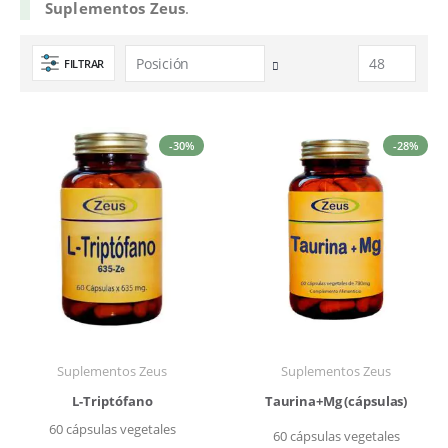
Suplementos Zeus
.
FILTRAR
Fijar
Dirección
Descendente
-30%
-28%
Suplementos Zeus
Suplementos Zeus
L-Triptófano
Taurina+Mg (cápsulas)
60 cápsulas vegetales
60 cápsulas vegetales