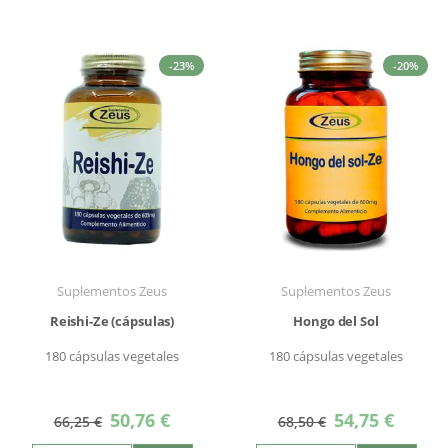
-23%
-20%
Suplementos Zeus
Suplementos Zeus
Reishi-Ze (cápsulas)
Hongo del Sol
180 cápsulas vegetales
180 cápsulas vegetales
Precio
Precio
50,76 €
54,75 €
66,25 €
68,50 €
especial
especial