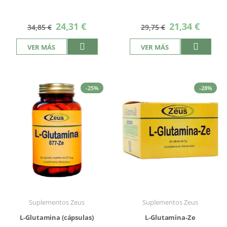
Precio
Precio
24,31 €
21,34 €
34,85 €
29,75 €
especial
especial
VER MÁS
VER MÁS
-25%
-28%
Suplementos Zeus
Suplementos Zeus
L-Glutamina (cápsulas)
L-Glutamina-Ze