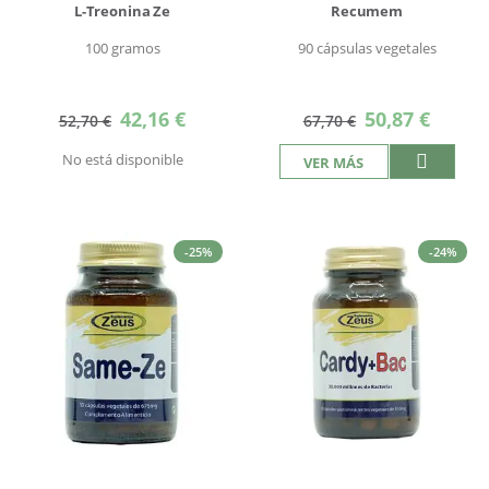
L-Treonina Ze
Recumem
100 gramos
90 cápsulas vegetales
Precio
Precio
42,16 €
50,87 €
52,70 €
67,70 €
especial
especial
No está disponible
VER MÁS
-25%
-24%