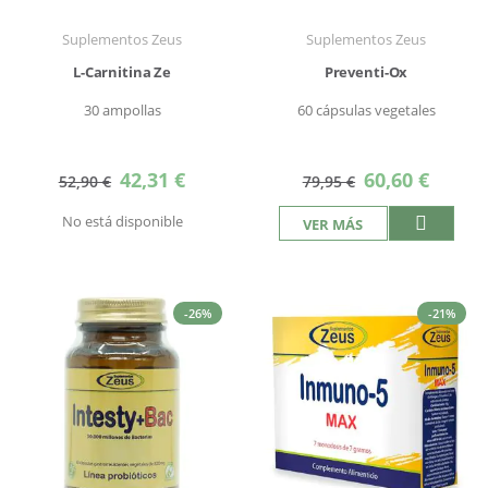
Suplementos Zeus
Suplementos Zeus
L-Carnitina Ze
Preventi-Ox
30 ampollas
60 cápsulas vegetales
Precio
Precio
42,31 €
60,60 €
52,90 €
79,95 €
especial
especial
No está disponible
VER MÁS
-26%
-21%