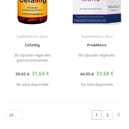
Suplementos Zeus
Suplementos Zeus
CefaMig
Pre&Meno
30 cápsulas vegetales
60 cápsulas vegetales
gastrorresistentes
Precio
Precio
31,64 €
33,68 €
39,55 €
44,85 €
especial
especial
No está disponible
No está disponible
Página
Actualmente est
Página
Pág
Sigu
1
2