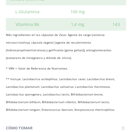
L-Glutamina
100 mg
Vitamina B6
1,4 mg
143
Más ingredientes en las cápsulas de Zeus: Agente de carga (celulosa
microscristalina), cápsula vegetal [agente de recubrimiento
(hidroxipropilmetilcelulosa) y gelificante (goma gellan)], antiaglomerantes
(estearato de mmagnesio y dióxido de silicio).
* VRN = Valor de Referencia de Nutrientes.
** Incluye: Lactobacilus acidophilus, Lactobacilus casei, Lactobacilus brevis,
Lactobacilus plantarum, Lactobacilus salivarius, Lactobacilus rhamnosus,
Lactobacilus sporogenes, Lactobacilus lactis, Bifidobacterium breve,
Bifidobacterium bifidum, Bifidobacterium infantis, Bifidobacterium lactis,
Bifidobacterium longum, Enterococcus faecium, Streptococcus thermophilus.
CÓMO TOMAR