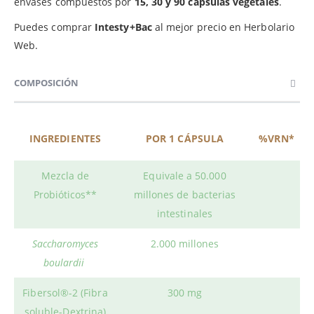
envases compuestos por
15, 30 y 90 cápsulas vegetales
.
Puedes comprar
Intesty+Bac
al mejor precio en Herbolario
Web.
COMPOSICIÓN
INGREDIENTES
POR 1 CÁPSULA
%VRN*
Mezcla de
Equivale a 50.000
Probióticos**
millones de bacterias
intestinales
Saccharomyces
2.000 millones
boulardii
Fibersol®-2 (Fibra
300 mg
soluble-Dextrina)