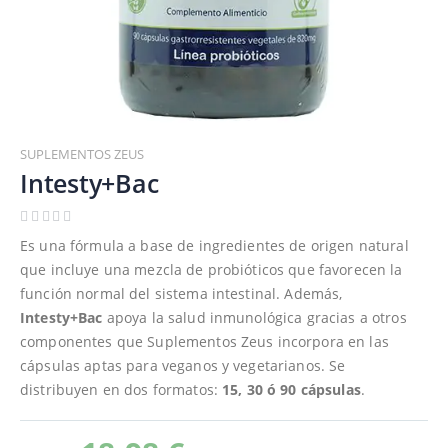
Saltar
al
SUPLEMENTOS ZEUS
comienzo
Intesty+Bac
de
la
galería
Es una fórmula a base de ingredientes de origen natural
de
que incluye una mezcla de probióticos que favorecen la
imágenes
función normal del sistema intestinal. Además,
Intesty+Bac
apoya la salud inmunológica gracias a otros
componentes que Suplementos Zeus incorpora en las
cápsulas aptas para veganos y vegetarianos. Se
distribuyen en dos formatos:
15, 30 ó 90 cápsulas
.