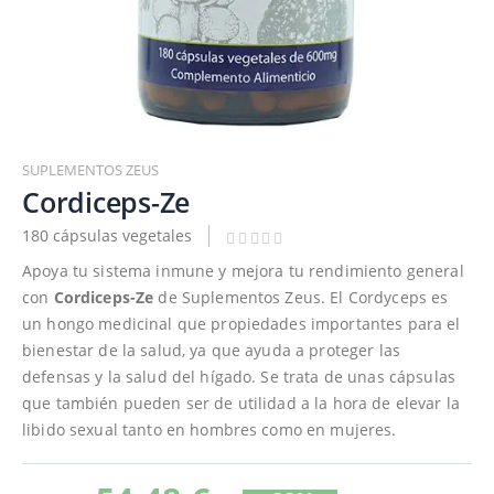
Saltar
al
SUPLEMENTOS ZEUS
comienzo
Cordiceps-Ze
de
180 cápsulas vegetales
la
galería
Apoya tu sistema inmune y mejora tu rendimiento general
de
con
Cordiceps-Ze
de Suplementos Zeus. El Cordyceps es
imágenes
un hongo medicinal que propiedades importantes para el
bienestar de la salud, ya que ayuda a proteger las
defensas y la salud del hígado. Se trata de unas cápsulas
que también pueden ser de utilidad a la hora de elevar la
libido sexual tanto en hombres como en mujeres.