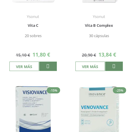
Ysonut
Ysonut
Vita C
Vita B Complex
20 sobres
30 cápsulas
Precio
Precio
11,80 €
13,84 €
15,10 €
20,90 €
especial
especial
VER MÁS
VER MÁS
-15%
-25%