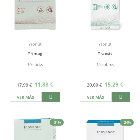
Ysonut
Ysonut
Trimag
Transit
10 sticks
15 sobres
Precio
Precio
11,88 €
15,29 €
17,90 €
20,00 €
especial
especial
VER MÁS
VER MÁS
-31%
-24%