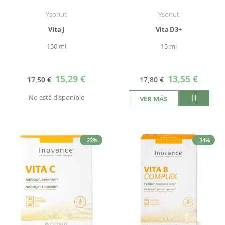
Ysonut
Ysonut
Vita J
Vita D3+
150 ml
15 ml
Precio
Precio
15,29 €
13,55 €
17,50 €
17,80 €
especial
especial
No está disponible
VER MÁS
-22%
-34%