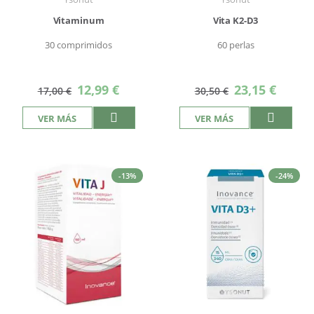
Vitaminum
Vita K2-D3
30 comprimidos
60 perlas
Precio
Precio
12,99 €
23,15 €
17,00 €
30,50 €
especial
especial
VER MÁS
VER MÁS
-13%
-24%