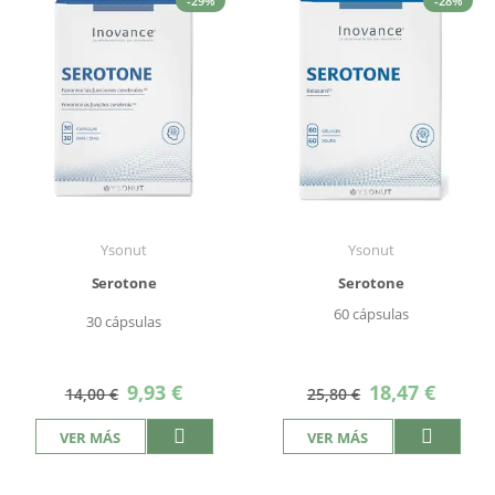
-29%
-28%
Ysonut
Ysonut
Serotone
Serotone
60 cápsulas
30 cápsulas
Precio
Precio
9,93 €
18,47 €
14,00 €
25,80 €
especial
especial
VER MÁS
VER MÁS