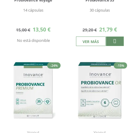
14 cápsulas
30 cápsulas
Precio
Precio
13,50 €
21,79 €
15,00 €
29,20 €
especial
especial
No está disponible
VER MÁS
-24%
-15%
Ysonut
Ysonut