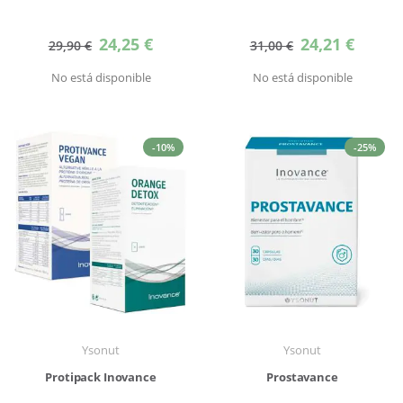
Precio
Precio
24,25 €
24,21 €
29,90 €
31,00 €
especial
especial
No está disponible
No está disponible
-10%
-25%
Ysonut
Ysonut
Protipack Inovance
Prostavance