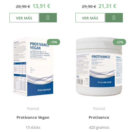
Precio
Precio
13,91 €
21,31 €
20,90 €
29,90 €
especial
especial
VER MÁS
VER MÁS
-19%
-22%
Ysonut
Ysonut
Protivance Vegan
Protivance
15 sticks
420 gramos