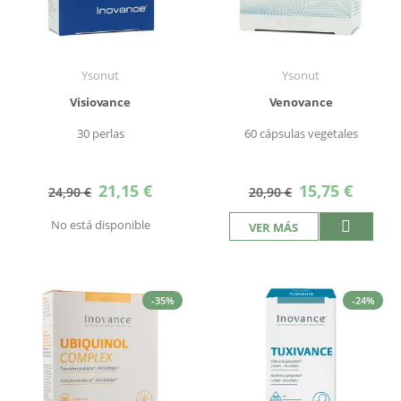
Ysonut
Ysonut
Visiovance
Venovance
30 perlas
60 cápsulas vegetales
Precio
Precio
21,15 €
15,75 €
24,90 €
20,90 €
especial
especial
No está disponible
VER MÁS
-35%
-24%