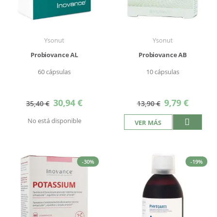
Ysonut
Ysonut
Probiovance AL
Probiovance AB
60 cápsulas
10 cápsulas
Precio
Precio
30,94 €
9,79 €
35,40 €
13,90 €
especial
especial
No está disponible
VER MÁS
-30%
-19%