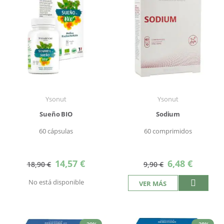
Ysonut
Ysonut
Sueño BIO
Sodium
60 cápsulas
60 comprimidos
Precio
Precio
14,57 €
6,48 €
18,90 €
9,90 €
especial
especial
No está disponible
VER MÁS