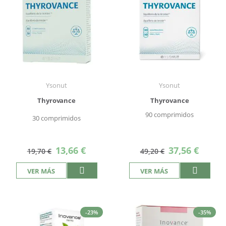
Ysonut
Ysonut
Thyrovance
Thyrovance
90 comprimidos
30 comprimidos
Precio
Precio
13,66 €
37,56 €
19,70 €
49,20 €
especial
especial
VER MÁS
VER MÁS
-23%
-35%