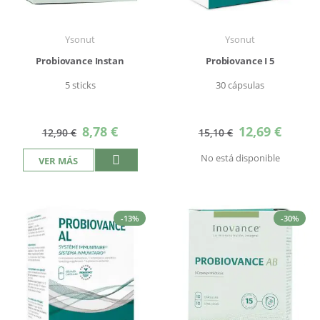
Ysonut
Ysonut
Probiovance Instan
Probiovance I 5
5 sticks
30 cápsulas
Precio
Precio
8,78 €
12,69 €
12,90 €
15,10 €
especial
especial
No está disponible
VER MÁS
-13%
-30%