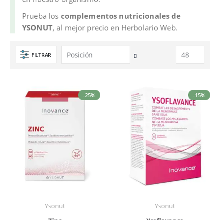
Prueba los
complementos nutricionales de
YSONUT
, al mejor precio en Herbolario Web.
FILTRAR
Fijar
Dirección
Descendente
-25%
-15%
Ysonut
Ysonut