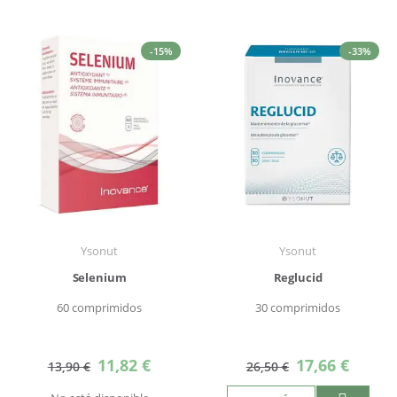
-15%
-33%
Ysonut
Ysonut
Selenium
Reglucid
60 comprimidos
30 comprimidos
Precio
Precio
11,82 €
17,66 €
13,90 €
26,50 €
especial
especial