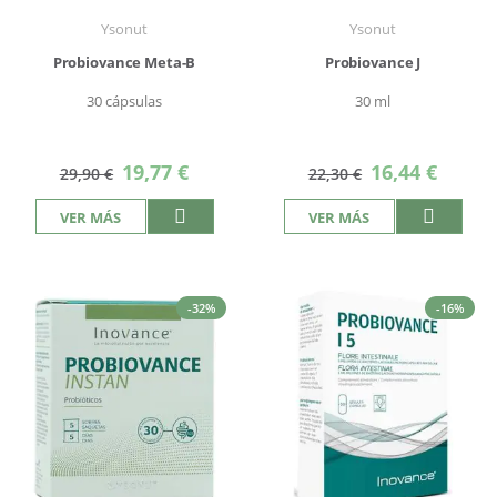
Ysonut
Ysonut
Probiovance Meta-B
Probiovance J
30 cápsulas
30 ml
Precio
Precio
19,77 €
16,44 €
29,90 €
22,30 €
especial
especial
VER MÁS
VER MÁS
-32%
-16%