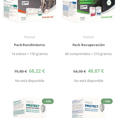
Ysonut
Ysonut
Pack Rendimiento
Pack Recuperación
14 sobres + 150 gramos
60 comprimidos + 210 gramos
Precio
Precio
68,22 €
48,87 €
75,80 €
54,30 €
especial
especial
No está disponible
No está disponible
-10%
-10%