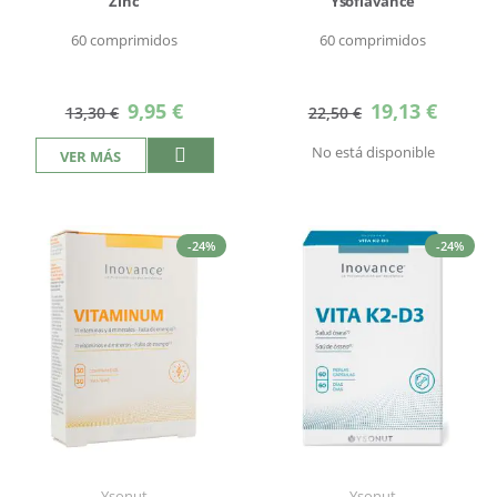
Zinc
Ysoflavance
60 comprimidos
60 comprimidos
Precio
Precio
9,95 €
19,13 €
13,30 €
22,50 €
especial
especial
No está disponible
VER MÁS
-24%
-24%
Ysonut
Ysonut