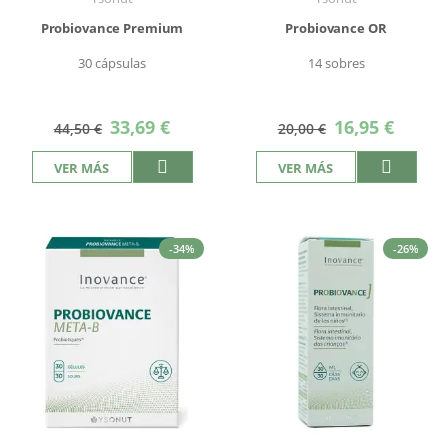
Probiovance Premium
Probiovance OR
30 cápsulas
14 sobres
Precio
Precio
33,69 €
16,95 €
44,50 €
20,00 €
especial
especial
VER MÁS
VER MÁS
-34%
-26%