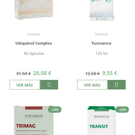
Ysonut
Ysonut
Ubiquinol Complex
Tuxivance
30 cápsulas
125 ml
Precio
Precio
20,58 €
9,55 €
31,50 €
12,50 €
especial
especial
VER MÁS
VER MÁS
-34%
-24%