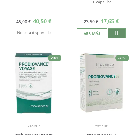
30 cápsulas
Precio
Precio
40,50 €
17,65 €
45,00 €
23,50 €
especial
especial
No está disponible
VER MÁS
-10%
-25%
Ysonut
Ysonut
Probiovance Voyage
Probiovance S3