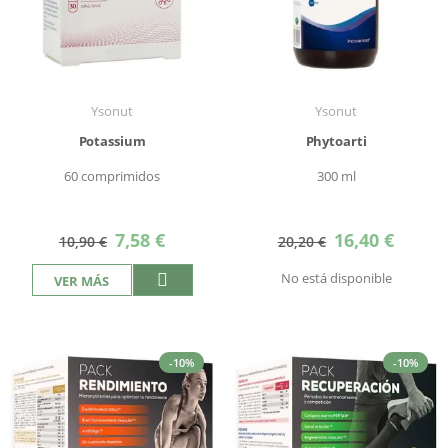
Ysonut
Ysonut
Potassium
Phytoarti
60 comprimidos
300 ml
Precio
Precio
7,58 €
16,40 €
10,90 €
20,20 €
especial
especial
No está disponible
VER MÁS
-10%
-10%