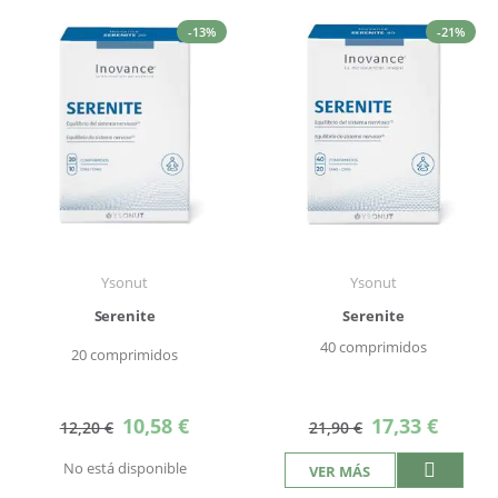
-13%
-21%
Ysonut
Ysonut
Serenite
Serenite
40 comprimidos
20 comprimidos
Precio
Precio
10,58 €
17,33 €
12,20 €
21,90 €
especial
especial
No está disponible
VER MÁS