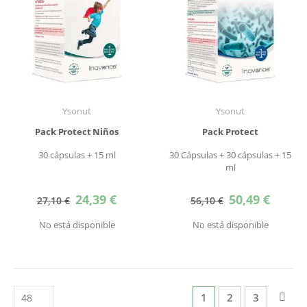
Ysonut
Ysonut
Pack Protect Niños
Pack Protect
30 cápsulas + 15 ml
30 Cápsulas + 30 cápsulas + 15
ml
Precio
Precio
24,39 €
50,49 €
27,10 €
56,10 €
especial
especial
No está disponible
No está disponible
Página
Actualmente estás l
Página
Página
Pág
Sigu
1
2
3