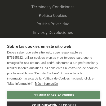
Términos y Condiciones
Política Cookies
Política Privacidad
Envíos y Devoluciones
Sobre las cookies en este sitio web
Debes saber que este sitio web, cuyo responsable es
B75155622, utiliza cookies propias y de terceros para que tu
navegación sea óptima, así podrá adaptarse a tus preferencias y
realizar labores analíticas. Si consientes nuestro uso de cookies
pincha en el botón "Permitir Cookies". Conoce toda la
información acerca de la Política de Cookies haciendo click en
"Más información".
Más información
HerbolarioWeb © 2026. All Rights Reserved
PERMITIR TODAS LAS COOKIES
COMPRAR
CONFIGURACIÓN DE COOKIES