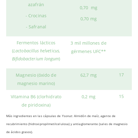
azafrán
0,70 mg
- Crocinas
0,70 mg
- Safranal
Fermentos lácticos
3 mil millones de
(
Lactobacillus helveticus,
gérmenes UFC**
Bifidobacterium longum
)
17
Magnesio (óxido de
62,7 mg
magnesio marino)
15
Vitamina B6 (clorhidrato
0,2 mg
de piridoxina)
Más ingredientes en las cápsulas de Ysonut: Almidón de maíz, agente de
recubrimiento (hidroxipropilmetilcelulosa) y antiaglomerante (sales de magnesio
de ácidos grasos).