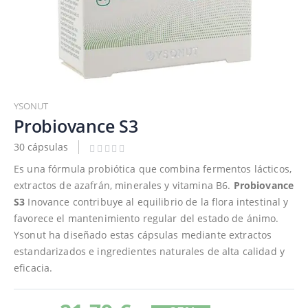
Saltar
al
YSONUT
comienzo
Probiovance S3
de
30 cápsulas
la
galería
Es una fórmula probiótica que combina fermentos lácticos,
de
extractos de azafrán, minerales y vitamina B6.
Probiovance
imágenes
S3
Inovance contribuye al equilibrio de la flora intestinal y
favorece el mantenimiento regular del estado de ánimo.
Ysonut ha diseñado estas cápsulas mediante extractos
estandarizados e ingredientes naturales de alta calidad y
eficacia.