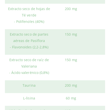
Extracto seco de hojas de
200 mg
Té verde
- Polifenoles (40%)
Extracto seco de partes
150 mg
aéreas de Pasiflora
- Flavonoides (2,2-2,8%)
Extracto seco de raíz de
150 mg
Valeriana
- Ácido valerénico (0,8%)
Taurina
200 mg
L-lisina
60 mg