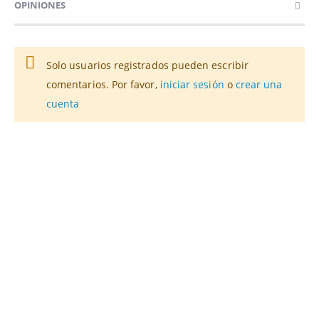
OPINIONES
Solo usuarios registrados pueden escribir
comentarios. Por favor,
iniciar sesión
o
crear una
cuenta