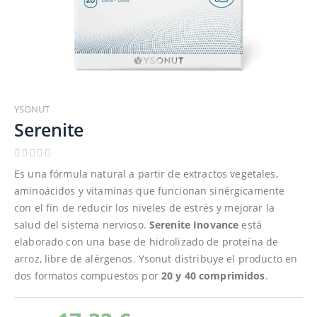
Saltar
al
YSONUT
comienzo
Serenite
de
la
galería
Es una fórmula natural a partir de extractos vegetales,
de
aminoácidos y vitaminas que funcionan sinérgicamente
imágenes
con el fin de reducir los niveles de estrés y mejorar la
salud del sistema nervioso.
Serenite Inovance
está
elaborado con una base de hidrolizado de proteína de
arroz, libre de alérgenos. Ysonut distribuye el producto en
dos formatos compuestos por
20 y 40 comprimidos
.