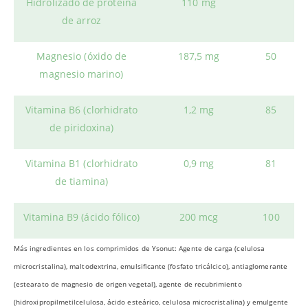
Hidrolizado de proteína
110 mg
de arroz
Magnesio (óxido de
187,5 mg
50
magnesio marino)
Vitamina B6 (clorhidrato
1,2 mg
85
de piridoxina)
Vitamina B1 (clorhidrato
0,9 mg
81
de tiamina)
Vitamina B9 (ácido fólico)
200 mcg
100
Más ingredientes en los comprimidos de Ysonut: Agente de carga (celulosa
microcristalina), maltodextrina, emulsificante (fosfato tricálcico), antiaglomerante
(estearato de magnesio de origen vegetal), agente de recubrimiento
(hidroxipropilmetilcelulosa, ácido esteárico, celulosa microcristalina) y emulgente