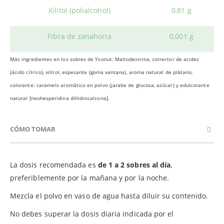
Xilitol (polialcohol)
0,81 g
Fibra de zanahoria
0,001 g
Más ingredientes en los sobres de Ysonut: Maltodextrina, corrector de acidez
(ácido cítrico), xilitol, espesante (goma xantana), aroma natural de plátano,
colorante: caramelo aromático en polvo (jarabe de glucosa, azúcar) y edulcorante
natural [neohesperidina dihidrocalcona].
CÓMO TOMAR
La dosis recomendada es
de 1 a 2 sobres al día
,
preferiblemente por la mañana y por la noche.
Mezcla el polvo en vaso de agua hasta diluir su contenido.
No debes superar la dosis diaria indicada por el