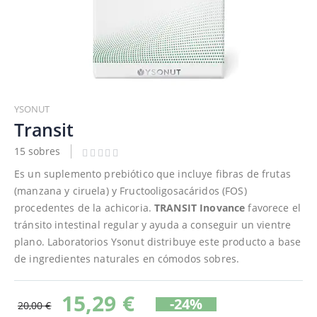
Saltar
al
YSONUT
comienzo
Transit
de
15 sobres
la
galería
Es un suplemento prebiótico que incluye fibras de frutas
de
(manzana y ciruela) y Fructooligosacáridos (FOS)
imágenes
procedentes de la achicoria.
TRANSIT Inovance
favorece el
tránsito intestinal regular y ayuda a conseguir un vientre
plano. Laboratorios Ysonut distribuye este producto a base
de ingredientes naturales en cómodos sobres.
15,29 €
-24%
20,00 €