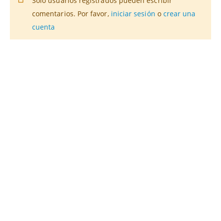
Solo usuarios registrados pueden escribir
comentarios. Por favor,
iniciar sesión
o
crear una
cuenta