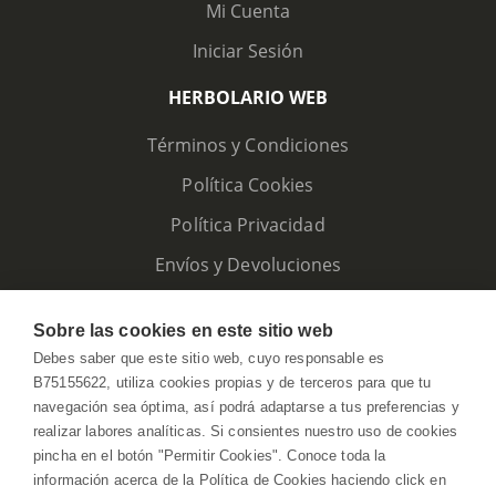
Mi Cuenta
Iniciar Sesión
HERBOLARIO WEB
Términos y Condiciones
Política Cookies
Política Privacidad
Envíos y Devoluciones
Sobre las cookies en este sitio web
Debes saber que este sitio web, cuyo responsable es
B75155622, utiliza cookies propias y de terceros para que tu
navegación sea óptima, así podrá adaptarse a tus preferencias y
realizar labores analíticas. Si consientes nuestro uso de cookies
pincha en el botón "Permitir Cookies". Conoce toda la
información acerca de la Política de Cookies haciendo click en