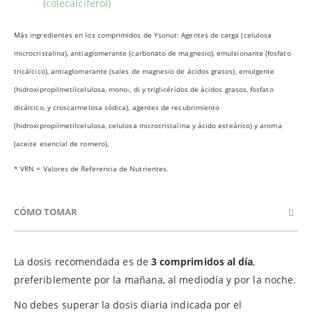
(colecalciferol)
Más ingredientes en los comprimidos de Ysonut: Agentes de carga (celulosa
microcristalina), antiaglomerante (carbonato de magnesio), emulsionante (fosfato
tricálcico), antiaglomerante (sales de magnesio de ácidos grasos), emulgente
(hidroxipropilmetilcelulosa, mono-, di y triglicéridos de ácidos grasos, fosfato
dicálcico, y croscarmelosa sódica), agentes de recubrimiento
(hidroxipropilmetilcelulosa, celulosa microcristalina y ácido esteárico) y aroma
(aceite esencial de romero).
* VRN = Valores de Referencia de Nutrientes.
CÓMO TOMAR
La dosis recomendada es de
3 comprimidos al día
,
preferiblemente por la mañana, al mediodía y por la noche.
No debes superar la dosis diaria indicada por el