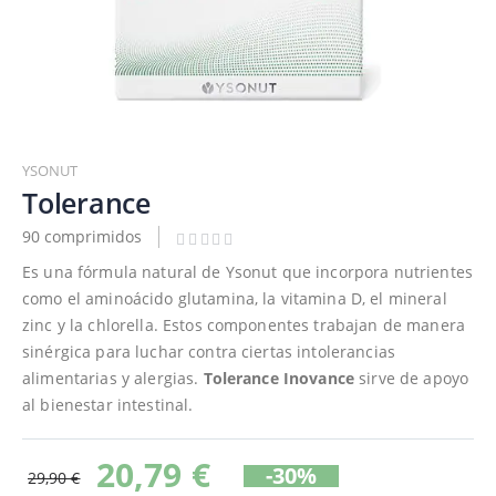
Saltar
al
YSONUT
comienzo
Tolerance
de
90 comprimidos
la
galería
Es una fórmula natural de Ysonut que incorpora nutrientes
de
como el aminoácido glutamina, la vitamina D, el mineral
imágenes
zinc y la chlorella. Estos componentes trabajan de manera
sinérgica para luchar contra ciertas intolerancias
alimentarias y alergias.
Tolerance Inovance
sirve de apoyo
al bienestar intestinal.
20,79 €
-30%
29,90 €