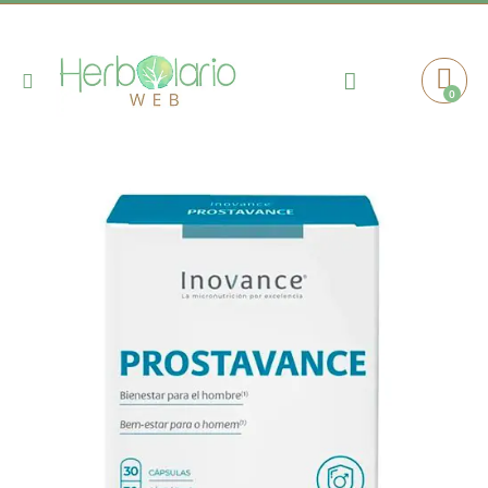
Toggle
0
Cart
Nav
Saltar
al
final
de
la
galería
de
imágenes