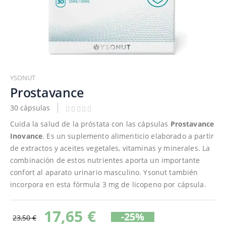
Saltar
al
YSONUT
comienzo
Prostavance
de
30 cápsulas
la
galería
Cuida la salud de la próstata con las cápsulas
Prostavance
de
Inovance
. Es un suplemento alimenticio elaborado a partir
imágenes
de extractos y aceites vegetales, vitaminas y minerales. La
combinación de estos nutrientes aporta un importante
confort al aparato urinario masculino. Ysonut también
incorpora en esta fórmula 3 mg de licopeno por cápsula.
17,65 €
-25%
23,50 €