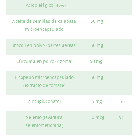
- Ácido elágico (40%)
Aceite de semillas de calabaza
50 mg
microencapsulado
Brócoli en polvo (partes aéreas)
50 mg
Cúrcuma en polvo (rizoma)
50 mg
Licopeno microencapsulado
50 mg
(extracto de tomate)
Zinc (gluconato)
5 mg
50
Selenio (levadura
50 mcg
91
seleniometionina)