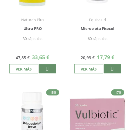
Nature's Plus
Equisalud
Ultra PRO
Microbiota Fisocol
30 cápsulas
60 cápsulas
Precio
Precio
33,65 €
17,79 €
47,85 €
20,93 €
especial
especial
VER MÁS
VER MÁS
-15%
-17%