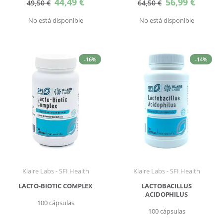
44,49 €
56,99 €
49,50 €
64,50 €
especial
especial
No está disponible
No está disponible
-16%
-14%
Klaire Labs - SFI Health
Klaire Labs - SFI Health
LACTO-BIOTIC COMPLEX
LACTOBACILLUS
ACIDOPHILUS
100 cápsulas
100 cápsulas