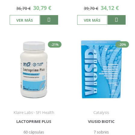
Precio
Precio
30,79 €
34,12 €
36,70 €
39,70 €
especial
especial
VER MÁS
VER MÁS
-21%
-20%
Klaire Labs - SFI Health
Catalysis
LACTOPRIME PLUS
VIUSID BIOTIC
60 cápsulas
7 sobres