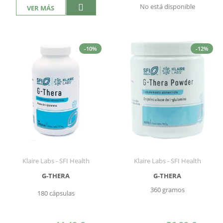
No está disponible
VER MÁS
-10%
-12%
Klaire Labs - SFI Health
Klaire Labs - SFI Health
G-THERA
G-THERA
360 gramos
180 cápsulas
Precio
Precio