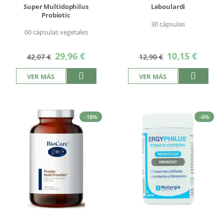
Super Multidophilus
Leboulardi
Probiotic
30 cápsulas
60 cápsulas vegetales
Precio
Precio
29,96 €
10,15 €
42,07 €
12,90 €
especial
especial
VER MÁS
VER MÁS
-18%
-6%