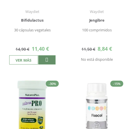
Waydiet
Waydiet
Bifidulactus
Jengibre
30 cápsulas vegetales
100 comprimidos
Precio
Precio
11,40 €
8,84 €
14,90 €
11,50 €
especial
especial
No está disponible
VER MÁS
-30%
-15%