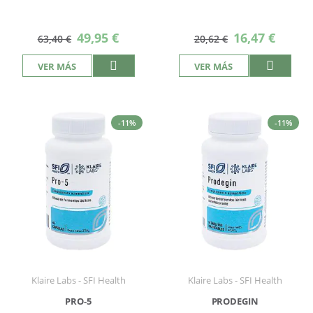
Precio
Precio
49,95 €
16,47 €
63,40 €
20,62 €
especial
especial
VER MÁS
VER MÁS
-11%
-11%
Klaire Labs - SFI Health
Klaire Labs - SFI Health
PRO-5
PRODEGIN