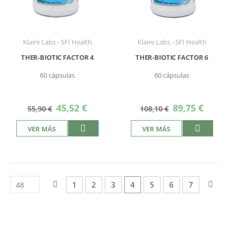
Klaire Labs - SFI Health
Klaire Labs - SFI Health
THER-BIOTIC FACTOR 4
THER-BIOTIC FACTOR 6
60 cápsulas
60 cápsulas
Precio
Precio
45,52 €
89,75 €
55,90 €
108,10 €
especial
especial
VER MÁS
VER MÁS
Página
Página
Anterior
Página
Página
Página
Actualmente estás leyend
Página
Página
Página
Pág
Sigu
1
2
3
4
5
6
7