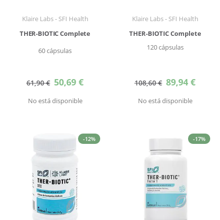
Klaire Labs - SFI Health
Klaire Labs - SFI Health
THER-BIOTIC Complete
THER-BIOTIC Complete
120 cápsulas
60 cápsulas
Precio
Precio
50,69 €
89,94 €
61,90 €
108,60 €
especial
especial
No está disponible
No está disponible
-12%
-17%