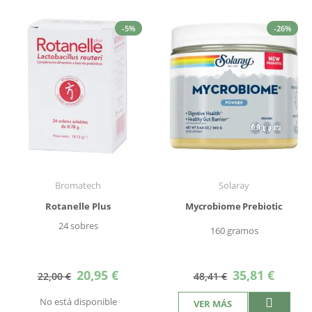
-5%
-26%
Bromatech
Solaray
Rotanelle Plus
Mycrobiome Prebiotic
24 sobres
160 gramos
Precio
Precio
20,95 €
35,81 €
22,00 €
48,41 €
especial
especial
No está disponible
VER MÁS