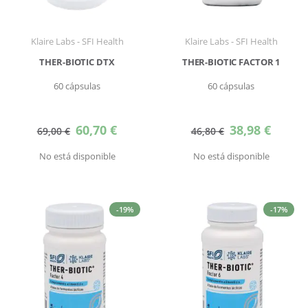
Klaire Labs - SFI Health
Klaire Labs - SFI Health
THER-BIOTIC DTX
THER-BIOTIC FACTOR 1
60 cápsulas
60 cápsulas
Precio
Precio
60,70 €
38,98 €
69,00 €
46,80 €
especial
especial
No está disponible
No está disponible
-19%
-17%