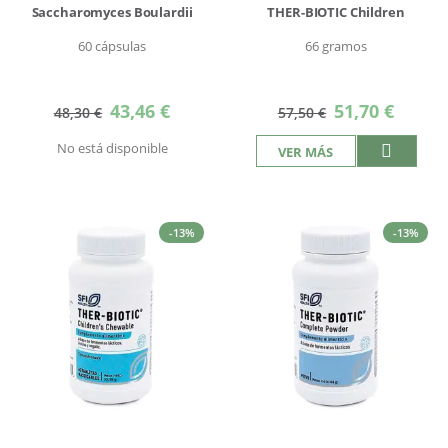
Saccharomyces Boulardii
THER-BIOTIC Children
60 cápsulas
66 gramos
Precio
Precio
43,46 €
51,70 €
48,30 €
57,50 €
especial
especial
No está disponible
VER MÁS
-13%
-13%