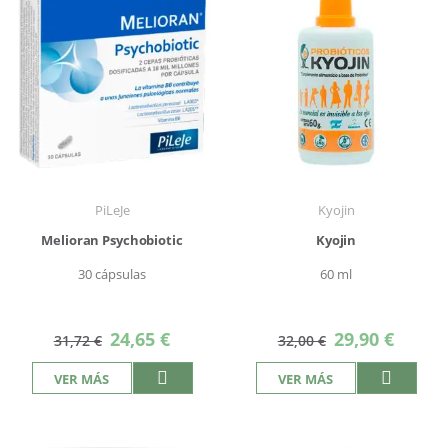
PiLeJe
Kyojin
Melioran Psychobiotic
Kyojin
30 cápsulas
60 ml
Precio
Precio
24,65 €
29,90 €
31,72 €
32,00 €
especial
especial
VER MÁS
VER MÁS