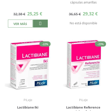
cápsulas amarillas
Precio
Precio
25,25 €
29,32 €
32,38 €
36,65 €
especial
especial
No está disponible
VER MÁS
-22%
-23%
PiLeJe
PiLeJe
Lactibiane Iki
Lactibiane Reference