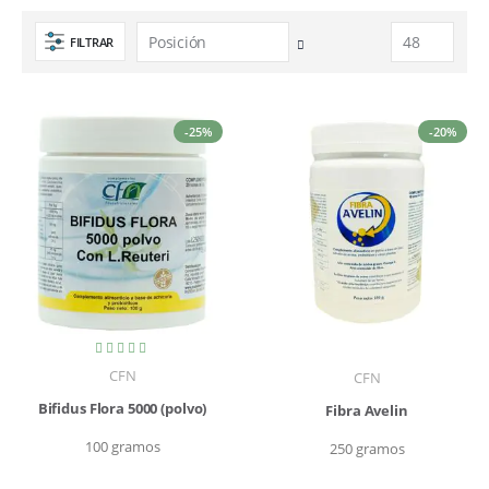
FILTRAR
Fijar
Dirección
Descendente
-25%
-20%
Valoración:
100%
CFN
CFN
Bifidus Flora 5000 (polvo)
Fibra Avelin
100 gramos
250 gramos