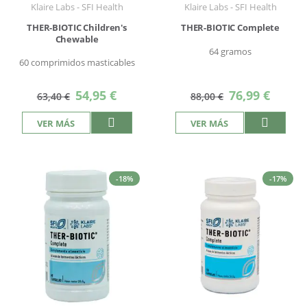
Klaire Labs - SFI Health
Klaire Labs - SFI Health
THER-BIOTIC Children's
THER-BIOTIC Complete
Chewable
64 gramos
60 comprimidos masticables
Precio
Precio
54,95 €
76,99 €
63,40 €
88,00 €
especial
especial
VER MÁS
VER MÁS
-18%
-17%