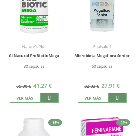
Nature's Plus
Equisalud
GI Natural ProBiotic Mega
Microbiota Megaflora Senior
30 cápsulas
60 cápsulas
Precio
Precio
41,27 €
27,91 €
55,00 €
32,83 €
especial
especial
VER MÁS
VER MÁS
-15%
-22%