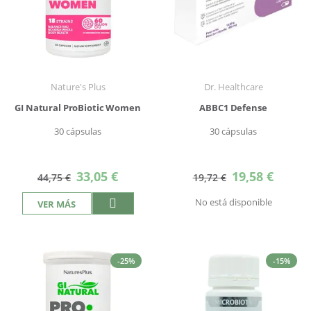
Nature's Plus
Dr. Healthcare
GI Natural ProBiotic Women
ABBC1 Defense
30 cápsulas
30 cápsulas
Precio
Precio
33,05 €
19,58 €
44,75 €
19,72 €
especial
especial
No está disponible
VER MÁS
-25%
-15%