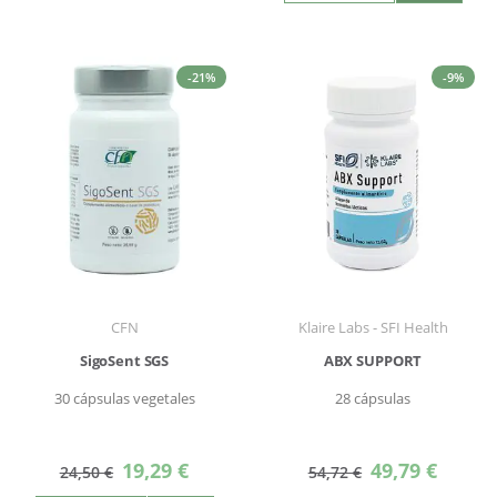
-21%
-9%
CFN
Klaire Labs - SFI Health
SigoSent SGS
ABX SUPPORT
30 cápsulas vegetales
28 cápsulas
Precio
Precio
19,29 €
49,79 €
24,50 €
54,72 €
especial
especial