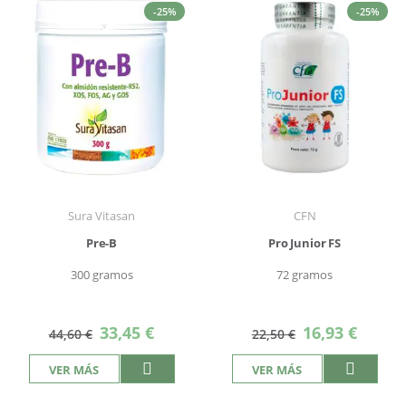
-25%
-25%
Sura Vitasan
CFN
Pre-B
Pro Junior FS
300 gramos
72 gramos
Precio
Precio
33,45 €
16,93 €
44,60 €
22,50 €
especial
especial
VER MÁS
VER MÁS