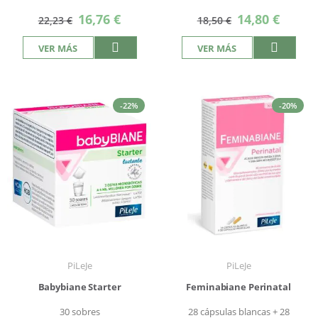
Precio
Precio
16,76 €
14,80 €
22,23 €
18,50 €
especial
especial
VER MÁS
VER MÁS
-22%
-20%
PiLeJe
PiLeJe
Babybiane Starter
Feminabiane Perinatal
30 sobres
28 cápsulas blancas + 28