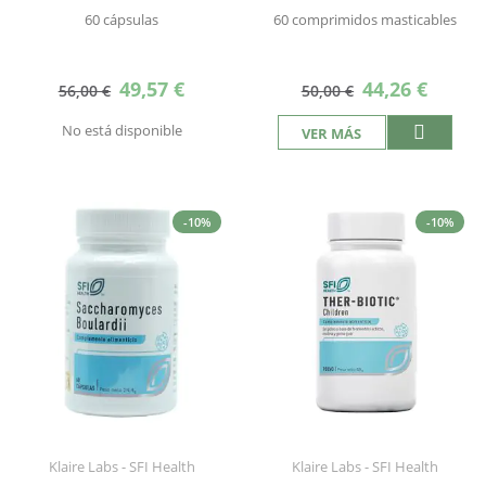
60 cápsulas
60 comprimidos masticables
Precio
Precio
49,57 €
44,26 €
56,00 €
50,00 €
especial
especial
No está disponible
VER MÁS
-10%
-10%
Klaire Labs - SFI Health
Klaire Labs - SFI Health