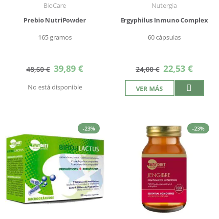
BioCare
Nutergia
Prebio NutriPowder
Ergyphilus Inmuno Complex
165 gramos
60 cápsulas
Precio
Precio
39,89 €
22,53 €
48,60 €
24,00 €
especial
especial
No está disponible
VER MÁS
-23%
-23%