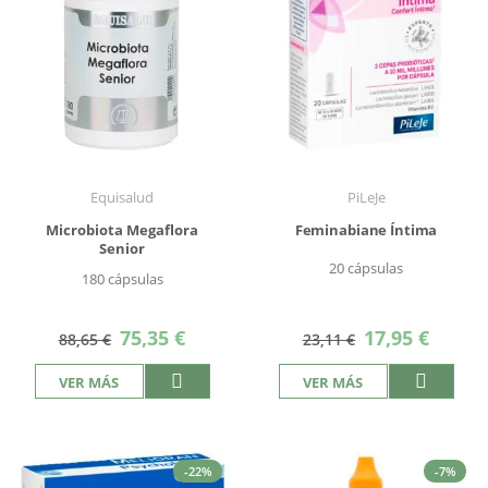
Equisalud
PiLeJe
Microbiota Megaflora
Feminabiane Íntima
Senior
20 cápsulas
180 cápsulas
Precio
Precio
75,35 €
17,95 €
88,65 €
23,11 €
especial
especial
VER MÁS
VER MÁS
-22%
-7%