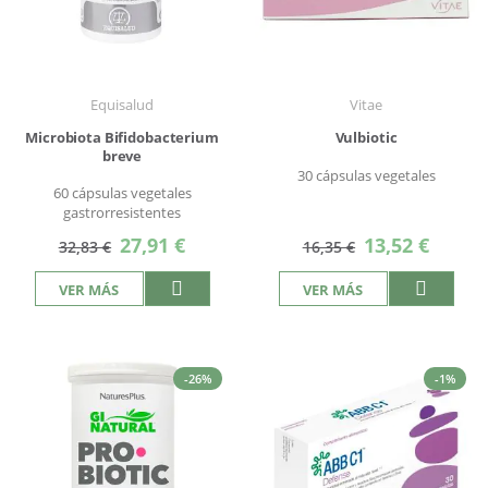
Equisalud
Vitae
Microbiota Bifidobacterium
Vulbiotic
breve
30 cápsulas vegetales
60 cápsulas vegetales
gastrorresistentes
Precio
Precio
27,91 €
13,52 €
32,83 €
16,35 €
especial
especial
VER MÁS
VER MÁS
-26%
-1%