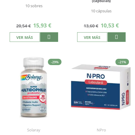
(cápsulas)
10 sobres
10 cápsulas
Precio
Precio
15,93 €
10,53 €
20,54 €
13,60 €
especial
especial
VER MÁS
VER MÁS
-29%
-21%
Solaray
NPro