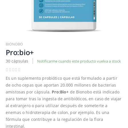
Saltar
al
BIONOBO
comienzo
Pro:bio+
de
30 cápsulas
Notificarme cuando este producto vuelva a stock
la
galería
de
Es un suplemento probiótico que está formulado a partir
imágenes
de ocho cepas que aportan 20.000 millones de bacterias
amistosas por cápsula.
Pro:Bio+
de Bionobo está indicado
para tomar tras la ingesta de antibióticos, en caso de viajar
al extranjero o para utilizar después de someterte a
enemas o hidroterapia de colon, por ejemplo. Es una
fórmula que contribuye a la regulación de la flora
intestinal.