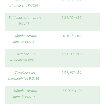
rhamnosus
PXN54
Bifidobacterium breve
9,8 UFC* x10
8
PXN25
Bifidobacterium
4 UFC* x10
8
longum
PXN30
Lactobacillus
1,7 UFC* x10
9
acidophilus
PXN35
Streptococcus
1,9 UFC* x10
9
thermophilus
PXN66
Bifidobacterium
2 UFC* x 10
8
infantis
PXN27