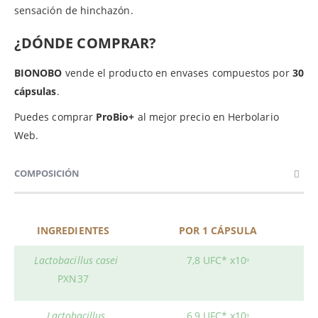
sensación de hinchazón.
¿DÓNDE COMPRAR?
BIONOBO
vende el producto en envases compuestos por
30
cápsulas
.
Puedes comprar
ProBio+
al mejor precio en Herbolario
Web.
COMPOSICIÓN
INGREDIENTES
POR 1 CÁPSULA
Lactobacillus casei
7,8 UFC* x10
9
PXN37
Lactobacillus
6,9 UFC* x10
9