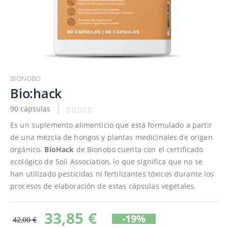
Saltar
al
BIONOBO
comienzo
Bio:hack
de
90 cápsulas
la
galería
Es un suplemento alimenticio que está formulado a partir
de
de una mezcla de hongos y plantas medicinales de origen
imágenes
orgánico.
BioHack
de Bionobo cuenta con el certificado
ecológico de Soil Association, lo que significa que no se
han utilizado pesticidas ni fertilizantes tóxicos durante los
procesos de elaboración de estas cápsulas vegetales.
33,85 €
-19%
42,00 €