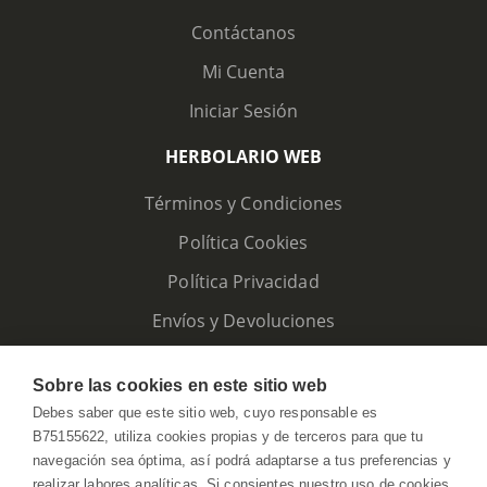
Contáctanos
Mi Cuenta
Iniciar Sesión
HERBOLARIO WEB
Términos y Condiciones
Política Cookies
Política Privacidad
Envíos y Devoluciones
Sobre las cookies en este sitio web
Debes saber que este sitio web, cuyo responsable es
B75155622, utiliza cookies propias y de terceros para que tu
navegación sea óptima, así podrá adaptarse a tus preferencias y
realizar labores analíticas. Si consientes nuestro uso de cookies