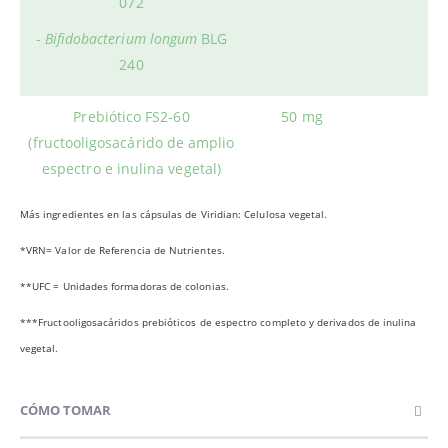
072
-
Bifidobacterium longum
BLG
240
Prebiótico FS2-60
50 mg
(fructooligosacárido de amplio
espectro e inulina vegetal)
Más ingredientes en las cápsulas de Viridian: Celulosa vegetal.
*VRN= Valor de Referencia de Nutrientes.
**UFC = Unidades formadoras de colonias.
***Fructooligosacáridos prebióticos de espectro completo y derivados de inulina
vegetal.
CÓMO TOMAR