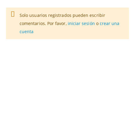
Solo usuarios registrados pueden escribir
comentarios. Por favor,
iniciar sesión
o
crear una
cuenta