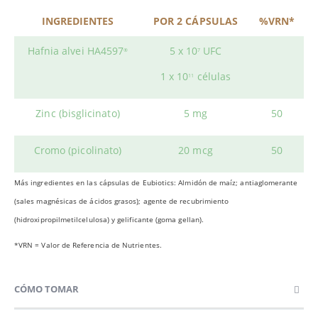
INGREDIENTES
POR 2 CÁPSULAS
%VRN*
Hafnia alvei HA4597
5 x 10
UFC
®
7
1 x 10
células
11
Zinc (bisglicinato)
5 mg
50
Cromo (picolinato)
20 mcg
50
Más ingredientes en las cápsulas de Eubiotics: Almidón de maíz; antiaglomerante
(sales magnésicas de ácidos grasos); agente de recubrimiento
(hidroxipropilmetilcelulosa) y gelificante (goma gellan).
*VRN = Valor de Referencia de Nutrientes.
CÓMO TOMAR