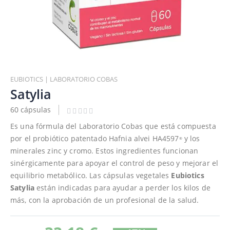
Saltar
al
EUBIOTICS | LABORATORIO COBAS
comienzo
Satylia
de
60 cápsulas
la
galería
Es una fórmula del Laboratorio Cobas que está compuesta
de
por el probiótico patentado Hafnia alvei HA4597
y los
®
imágenes
minerales zinc y cromo. Estos ingredientes funcionan
sinérgicamente para apoyar el control de peso y mejorar el
equilibrio metabólico. Las cápsulas vegetales
Eubiotics
Satylia
están indicadas para ayudar a perder los kilos de
más, con la aprobación de un profesional de la salud.