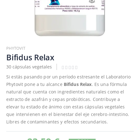
Saltar
al
PHYTOVIT
comienzo
Bifidus Relax
de
30 cápsulas vegetales
la
galería
Si estás pasando por un período estresante el Laboratorio
de
Phytovit pone a tu alcance
Bifidus Relax
. Es una fórmula
imágenes
natural que cuenta con ingredientes naturales como el
extracto de azafrán y cepas probióticas. Contribuye a
elevar tu estado de ánimo con estas cápsulas vegetales
que intervienen en el bienestar del eje cerebro-intestino.
Libres de contaminantes y efectos secundarios.