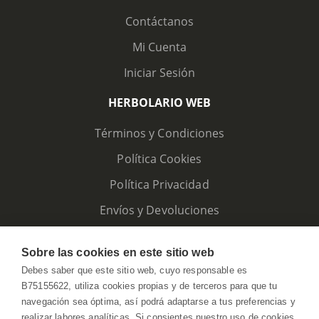
Contáctanos
Mi Cuenta
Iniciar Sesión
HERBOLARIO WEB
Términos y Condiciones
Política Cookies
Política Privacidad
Envíos y Devoluciones
Sobre las cookies en este sitio web
Debes saber que este sitio web, cuyo responsable es
B75155622, utiliza cookies propias y de terceros para que tu
navegación sea óptima, así podrá adaptarse a tus preferencias y
realizar labores analíticas. Si consientes nuestro uso de cookies