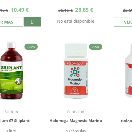
Precio
Precio
10,49 €
28,85 €
,15 €
36,15 €
22,5
especial
especial
No está disponible
ER MÁS
VER
-25%
-15%
Silicium
Equisalud
cium G7 Siliplant
Holomega Magnesio Marino
Holo
1 litro
50 cápsulas