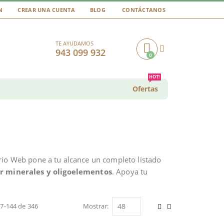
N
CREAR UNA CUENTA
BLOG
CONTÁCTANOS
TE AYUDAMOS
943 099 932
0
Cart
HOT!
Ofertas
rio Web pone a tu alcance un completo listado
r minerales y oligoelementos
. Apoya tu
97
-
144
de
346
Mostrar
Ver
Parrilla
Lista
como