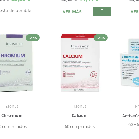
especial
especial
está disponible
VER MÁS
VER
-27%
-24%
Ysonut
Ysonut
P
Chromium
Calcium
ActiveC
60 + 
0 comprimidos
60 comprimidos