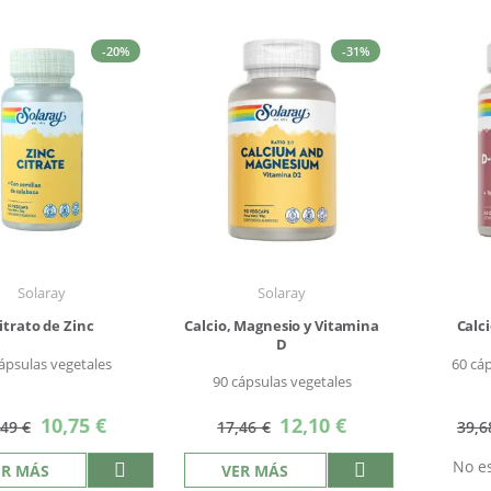
Descendente
-20%
-31%
Solaray
Solaray
itrato de Zinc
Calcio, Magnesio y Vitamina
Calc
D
ápsulas vegetales
60 cá
90 cápsulas vegetales
Precio
Precio
10,75 €
12,10 €
,49 €
17,46 €
39,6
especial
especial
No es
ER MÁS
VER MÁS