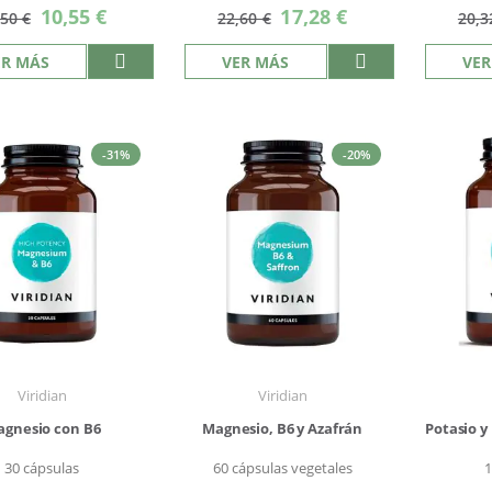
Precio
Precio
10,55 €
17,28 €
,50 €
22,60 €
20,3
especial
especial
ER MÁS
VER MÁS
VER
-31%
-20%
Viridian
Viridian
gnesio con B6
Magnesio, B6 y Azafrán
Potasio y
30 cápsulas
60 cápsulas vegetales