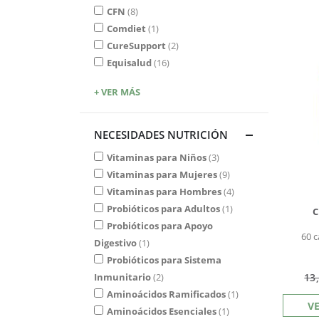
CFN
8
Comdiet
1
CureSupport
2
Equisalud
16
+ VER MÁS
NECESIDADES NUTRICIÓN
Vitaminas para Niños
3
Vitaminas para Mujeres
9
Vitaminas para Hombres
4
Probióticos para Adultos
1
C
Probióticos para Apoyo
60 c
Digestivo
1
Probióticos para Sistema
Inmunitario
2
13
Aminoácidos Ramificados
1
V
Aminoácidos Esenciales
1