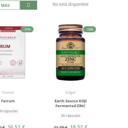
No está disponible
 MÁS
-31%
-15%
Ysonut
Solgar
Ferrum
Earth Source KOJI
Fermented ZINC
60 cápsulas
30 cápsulas
Precio
Precio
16,51 €
18,52 €
0 €
21,78 €