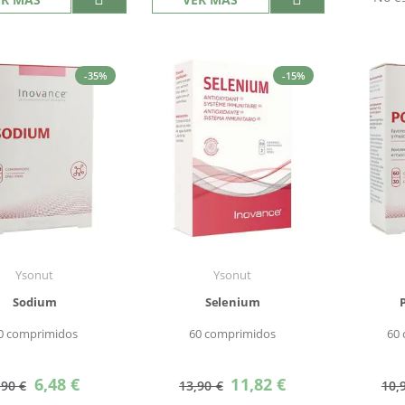
-35%
-15%
Ysonut
Ysonut
Sodium
Selenium
0 comprimidos
60 comprimidos
60
Precio
Precio
6,48 €
11,82 €
,90 €
13,90 €
10,
especial
especial