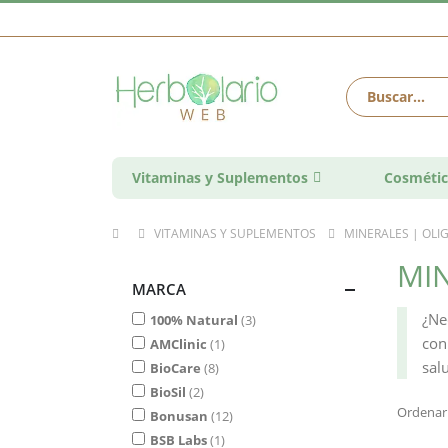
Vitaminas y Suplementos
Cosmétic
VITAMINAS Y SUPLEMENTOS
MINERALES | OL
MI
MARCA
¿Ne
100% Natural
3
co
AMClinic
1
sal
BioCare
8
BioSil
2
Ordenar
Bonusan
12
BSB Labs
1