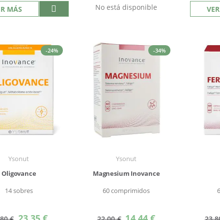
No está disponible
ER MÁS
VER
-24%
-34%
Ysonut
Ysonut
Oligovance
Magnesium Inovance
14 sobres
60 comprimidos
Precio
Precio
23,35 €
14,44 €
,80 €
22,00 €
23,8