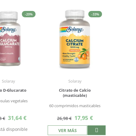
-20%
-33%
Solaray
Solaray
io D-Glucarato
Citrato de Calcio
(masticable)
psulas vegetales
60 comprimidos masticables
Precio
Precio
31,64 €
17,95 €
8 €
26,98 €
especial
especial
tá disponible
VER MÁS