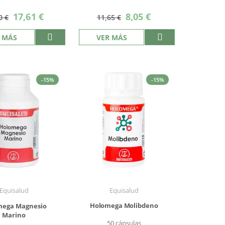
Precio
Precio
17,61 €
8,05 €
0 €
11,65 €
especial
especial
 MÁS
VER MÁS
-15%
-15%
Equisalud
Equisalud
Holomega Molibdeno
mega Magnesio
Marino
50 cápsulas