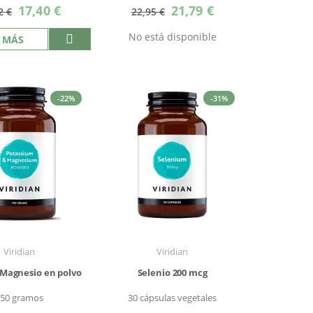
Precio
Precio
17,40 €
21,79 €
2 €
22,95 €
especial
especial
No está disponible
 MÁS
-22%
-31%
Viridian
Viridian
 Magnesio en polvo
Selenio 200 mcg
150 gramos
30 cápsulas vegetales