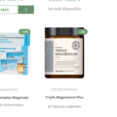
especial
especial
No está disponible
 MÁS
-14%
-5%
harma Nord
HOLOS Nutrition
Triple Magnesium Plus
omplex Magnesio
60 comprimidos
60 cápsulas vegetales