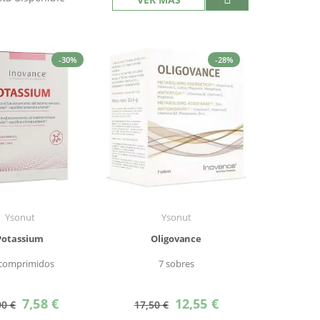
-30%
-28%
Ysonut
Ysonut
Potassium
Oligovance
 comprimidos
7 sobres
Precio
Precio
7,58 €
12,55 €
90 €
17,50 €
especial
especial