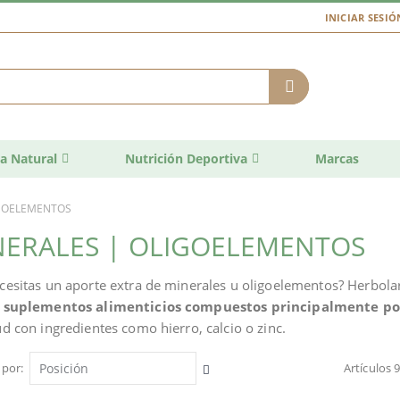
INICIAR SESIÓ
a Natural
Nutrición Deportiva
Marcas
IGOELEMENTOS
NERALES | OLIGOELEMENTOS
cesitas un aporte extra de minerales u oligoelementos? Herbola
n
suplementos alimenticios compuestos principalmente po
ud con ingredientes como hierro, calcio o zinc.
 por
Artículos
Fijar
Dirección