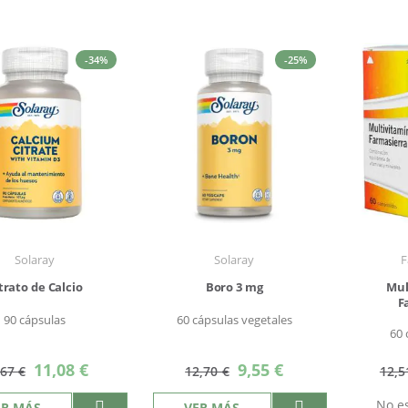
-34%
-25%
Solaray
Solaray
F
trato de Calcio
Boro 3 mg
Mul
F
90 cápsulas
60 cápsulas vegetales
60
Precio
Precio
11,08 €
9,55 €
,67 €
12,70 €
12,5
especial
especial
No es
ER MÁS
VER MÁS