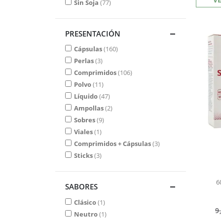
Sin Soja
77
PRESENTACIÓN
Cápsulas
160
Perlas
3
Comprimidos
106
Polvo
11
Líquido
47
Ampollas
2
Sobres
9
Viales
1
Comprimidos + Cápsulas
3
Sticks
3
6
SABORES
Clásico
1
9
Neutro
1