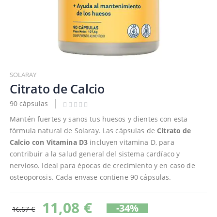
Saltar
al
SOLARAY
comienzo
Citrato de Calcio
de
90 cápsulas
la
galería
Mantén fuertes y sanos tus huesos y dientes con esta
de
fórmula natural de Solaray. Las cápsulas de
Citrato de
imágenes
Calcio con Vitamina D3
incluyen vitamina D, para
contribuir a la salud general del sistema cardíaco y
nervioso. Ideal para épocas de crecimiento y en caso de
osteoporosis. Cada envase contiene 90 cápsulas.
11,08 €
-34%
16,67 €