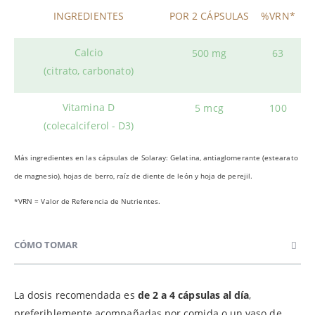
INGREDIENTES
POR 2 CÁPSULAS
%VRN*
Calcio
500 mg
63
(citrato, carbonato)
Vitamina D
5 mcg
100
(colecalciferol - D3)
Más ingredientes en las cápsulas de Solaray: Gelatina, antiaglomerante (estearato
de magnesio), hojas de berro, raíz de diente de león y hoja de perejil.
*VRN = Valor de Referencia de Nutrientes.
CÓMO TOMAR
La dosis recomendada es
de 2 a 4 cápsulas al día
,
preferiblemente acompañadas por comida o un vaso de