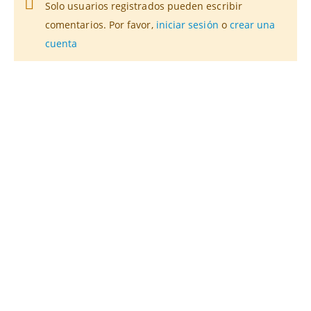
Solo usuarios registrados pueden escribir
comentarios. Por favor,
iniciar sesión
o
crear una
cuenta