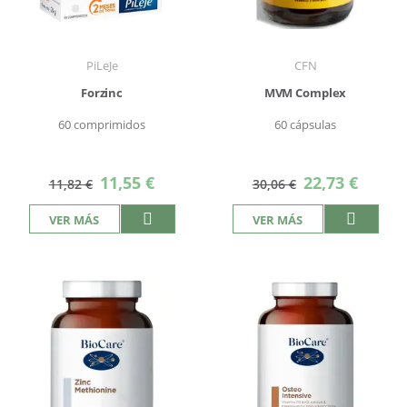
PiLeJe
CFN
Forzinc
MVM Complex
60 comprimidos
60 cápsulas
Precio
Precio
11,55 €
22,73 €
11,82 €
30,06 €
especial
especial
VER MÁS
VER MÁS