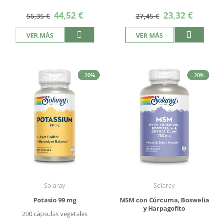
Precio
Precio
44,52 €
23,32 €
56,35 €
27,45 €
especial
especial
VER MÁS
VER MÁS
-20%
-20%
Solaray
Solaray
Potasio 99 mg
MSM con Cúrcuma, Boswelia
y Harpagofito
200 cápsulas vegetales