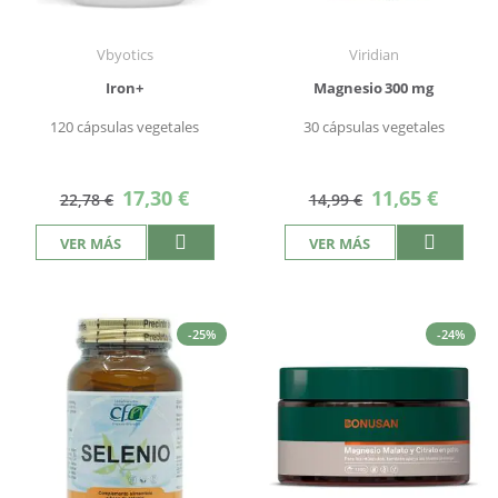
Vbyotics
Viridian
Iron+
Magnesio 300 mg
120 cápsulas vegetales
30 cápsulas vegetales
Precio
Precio
17,30 €
11,65 €
22,78 €
14,99 €
especial
especial
VER MÁS
VER MÁS
-25%
-24%