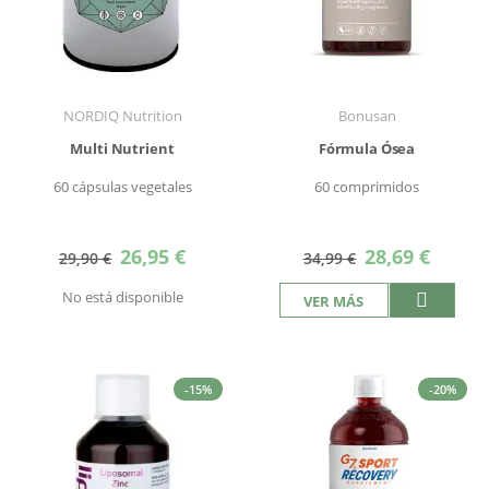
NORDIQ Nutrition
Bonusan
Multi Nutrient
Fórmula Ósea
60 cápsulas vegetales
60 comprimidos
Precio
Precio
26,95 €
28,69 €
29,90 €
34,99 €
especial
especial
No está disponible
VER MÁS
-15%
-20%