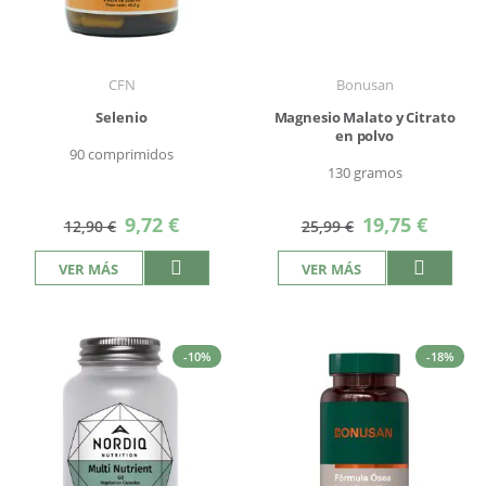
CFN
Bonusan
Selenio
Magnesio Malato y Citrato
en polvo
90 comprimidos
130 gramos
Precio
Precio
9,72 €
19,75 €
12,90 €
25,99 €
especial
especial
VER MÁS
VER MÁS
-10%
-18%