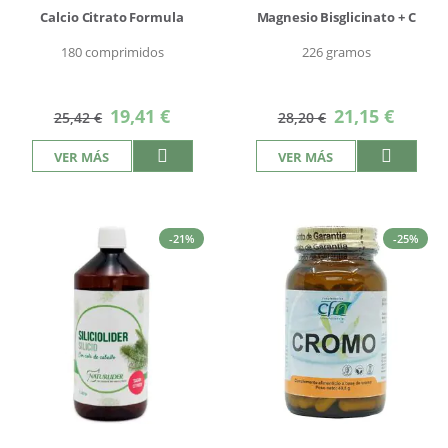
Calcio Citrato Formula
Magnesio Bisglicinato + C
180 comprimidos
226 gramos
Precio
Precio
19,41 €
21,15 €
25,42 €
28,20 €
especial
especial
VER MÁS
VER MÁS
-21%
-25%