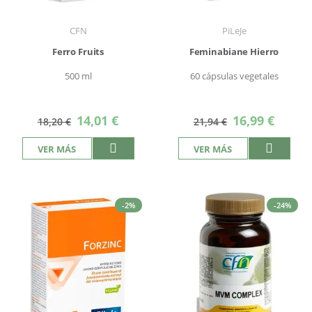
CFN
PiLeJe
Ferro Fruits
Feminabiane Hierro
500 ml
60 cápsulas vegetales
Precio
Precio
14,01 €
16,99 €
18,20 €
21,94 €
especial
especial
VER MÁS
VER MÁS
-2%
-24%