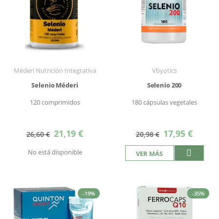
Méderi Nutrición Integrativa
Vbyotics
Selenio Méderi
Selenio 200
120 comprimidos
180 cápsulas vegetales
Precio
Precio
21,19 €
17,95 €
26,60 €
20,98 €
especial
especial
No está disponible
VER MÁS
-19%
-35%