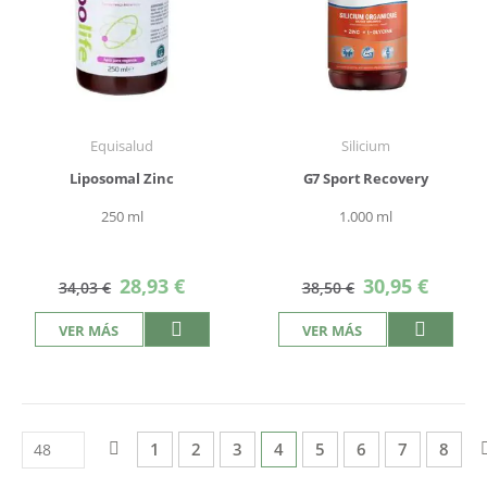
Equisalud
Silicium
Liposomal Zinc
G7 Sport Recovery
250 ml
1.000 ml
Precio
Precio
28,93 €
30,95 €
34,03 €
38,50 €
especial
especial
VER MÁS
VER MÁS
Página
Página
Anterior
Página
Página
Página
Actualmente estás leyendo
Página
Página
Página
Págin
1
2
3
4
5
6
7
8