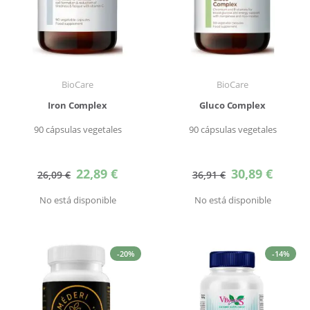
BioCare
BioCare
Iron Complex
Gluco Complex
90 cápsulas vegetales
90 cápsulas vegetales
Precio
Precio
22,89 €
30,89 €
26,09 €
36,91 €
especial
especial
No está disponible
No está disponible
-20%
-14%