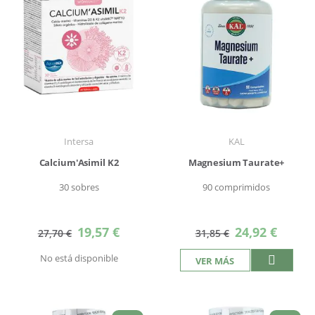
Intersa
KAL
Calcium'Asimil K2
Magnesium Taurate+
30 sobres
90 comprimidos
Precio
Precio
19,57 €
24,92 €
27,70 €
31,85 €
especial
especial
No está disponible
VER MÁS