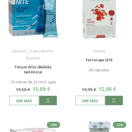
Quinton | Laboratorios
Intersa
Quinton
Ferrocaps Q10
Totum Nite (Bebida
60 cápsulas
Isotónica)
10 sobres de 25 ml (1 caja)
Precio
Precio
15,89 €
12,98 €
19,50 €
19,95 €
especial
especial
VER MÁS
VER MÁS
-29%
-22%