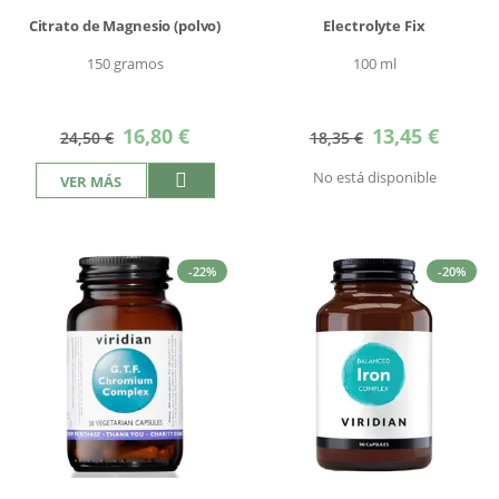
Citrato de Magnesio (polvo)
Electrolyte Fix
150 gramos
100 ml
Precio
Precio
16,80 €
13,45 €
24,50 €
18,35 €
especial
especial
No está disponible
VER MÁS
-22%
-20%