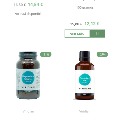
Precio
14,54 €
16,50 €
especial
100 gramos
No está disponible
Precio
12,12 €
15,80 €
especial
VER MÁS
-31%
-27%
Viridian
Viridian