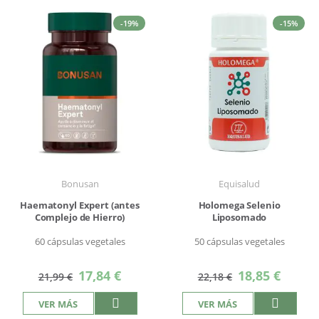
-19%
-15%
Bonusan
Equisalud
Haematonyl Expert (antes
Holomega Selenio
Complejo de Hierro)
Liposomado
60 cápsulas vegetales
50 cápsulas vegetales
Precio
Precio
17,84 €
18,85 €
21,99 €
22,18 €
especial
especial
VER MÁS
VER MÁS