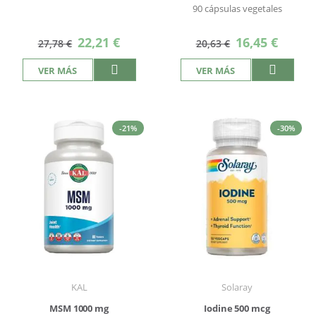
90 cápsulas vegetales
Precio
Precio
22,21 €
16,45 €
27,78 €
20,63 €
especial
especial
VER MÁS
VER MÁS
-21%
-30%
KAL
Solaray
MSM 1000 mg
Iodine 500 mcg