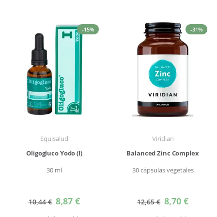
-15%
-31%
Equisalud
Viridian
Oligogluco Yodo (I)
Balanced Zinc Complex
30 ml
30 cápsulas vegetales
Precio
Precio
8,87 €
8,70 €
10,44 €
12,65 €
especial
especial