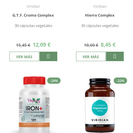
Viridian
Viridian
G.T.F. Cromo Complex
Hierro Complex
30 cápsulas vegetales
30 cápsulas vegetales
Precio
Precio
12,09 €
8,45 €
15,45 €
10,60 €
especial
especial
VER MÁS
VER MÁS
-24%
-22%