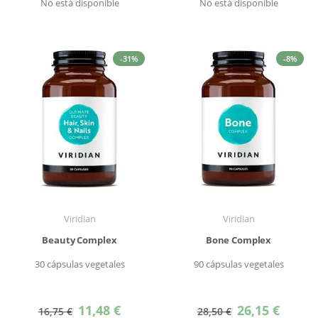
No está disponible
No está disponible
-31%
-8%
Viridian
Viridian
Beauty Complex
Bone Complex
30 cápsulas vegetales
90 cápsulas vegetales
Precio
Precio
11,48 €
26,15 €
16,75 €
28,50 €
especial
especial