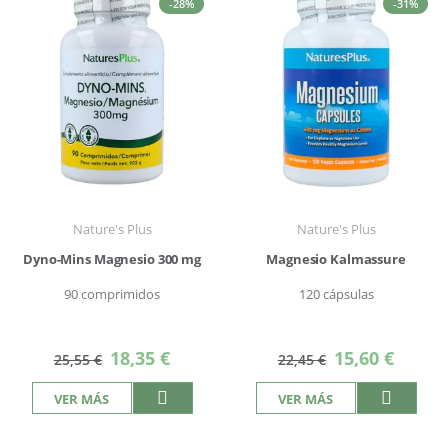
-28%
-31%
Nature's Plus
Nature's Plus
Dyno-Mins Magnesio 300 mg
Magnesio Kalmassure
90 comprimidos
120 cápsulas
Precio
Precio
18,35 €
15,60 €
25,55 €
22,45 €
especial
especial
VER MÁS
VER MÁS