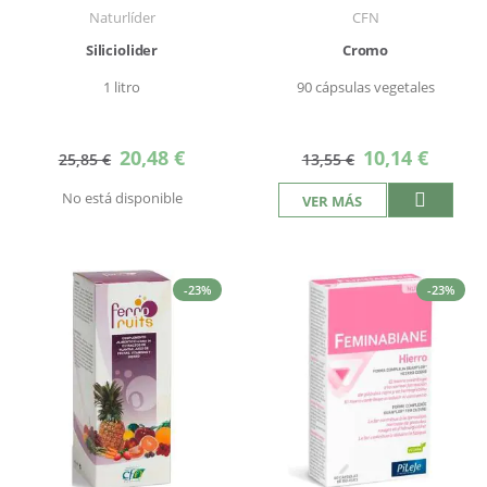
Naturlíder
CFN
Siliciolider
Cromo
1 litro
90 cápsulas vegetales
Precio
Precio
20,48 €
10,14 €
25,85 €
13,55 €
especial
especial
No está disponible
VER MÁS
-23%
-23%