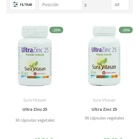
FILTRAR
Fijar
Dirección
Descendente
-25%
-25%
Sura Vitasan
Sura Vitasan
Ultra Zinc 25
Ultra Zinc 25
90 cápsulas vegetales
30 cápsulas vegetales
Precio
Precio