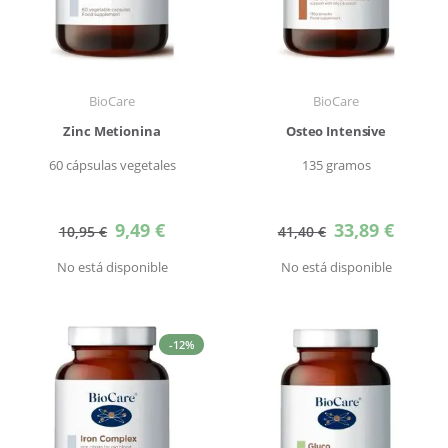
BioCare
BioCare
Zinc Metionina
Osteo Intensive
60 cápsulas vegetales
135 gramos
Precio
Precio
9,49 €
33,89 €
10,95 €
41,40 €
especial
especial
No está disponible
No está disponible
-12%