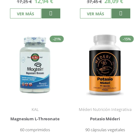
12,94 €
28,09 €
17,25 €
37,45 €
especial
especial
VER MÁS
VER MÁS
-21%
-15%
KAL
Méderi Nutrición Integrativa
Magnesium L-Threonate
Potasio Méderi
60 comprimidos
90 cápsulas vegetales