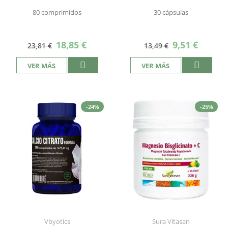
80 comprimidos
30 cápsulas
Precio
Precio
18,85 €
9,51 €
23,81 €
13,49 €
especial
especial
VER MÁS
VER MÁS
-24%
-25%
Vbyotics
Sura Vitasan