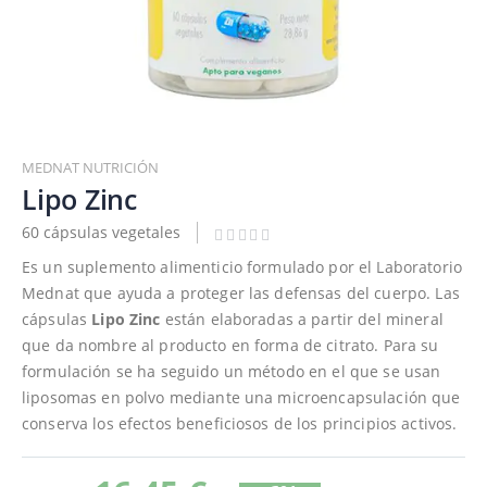
Saltar
al
MEDNAT NUTRICIÓN
comienzo
Lipo Zinc
de
60 cápsulas vegetales
la
galería
Es un suplemento alimenticio formulado por el Laboratorio
de
Mednat que ayuda a proteger las defensas del cuerpo. Las
imágenes
cápsulas
Lipo Zinc
están elaboradas a partir del mineral
que da nombre al producto en forma de citrato. Para su
formulación se ha seguido un método en el que se usan
liposomas en polvo mediante una microencapsulación que
conserva los efectos beneficiosos de los principios activos.