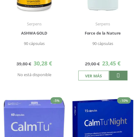
Serpens
Serpens
ASHWA GOLD
Force de la Nature
90 cápsulas
90 cápsulas
Precio
Precio
30,28 €
23,45 €
39,80 €
29,00 €
especial
especial
No está disponible
VER MÁS
-5%
-10%