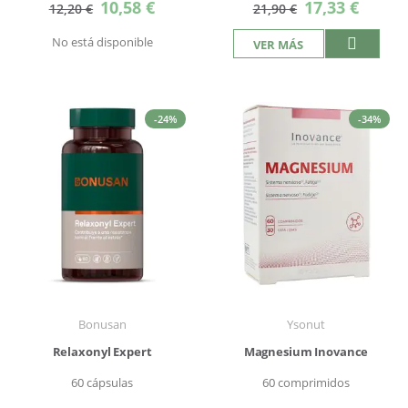
Precio
Precio
10,58 €
17,33 €
12,20 €
21,90 €
especial
especial
No está disponible
VER MÁS
-24%
-34%
Bonusan
Ysonut
Relaxonyl Expert
Magnesium Inovance
60 cápsulas
60 comprimidos