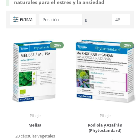
naturales para el estrés y la ansiedad
.
FILTRAR
Fijar
Dirección
Descendente
-20%
-20%
PiLeJe
PiLeJe
Melisa
Rodiola y Azafrán
(Phytostandard)
20 cápsulas vegetales