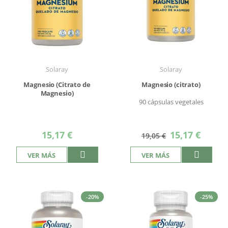
Solaray
Solaray
Magnesio (Citrato de
Magnesio (citrato)
Magnesio)
90 cápsulas vegetales
Precio
15,17 €
15,17 €
19,05 €
especial
VER MÁS
VER MÁS
-20%
-25%