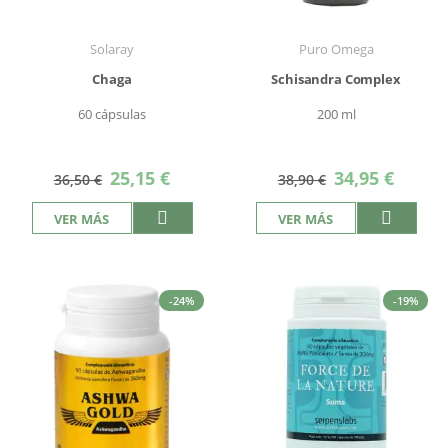
Solaray
Puro Omega
Chaga
Schisandra Complex
60 cápsulas
200 ml
Precio
Precio
25,15 €
34,95 €
36,50 €
38,90 €
especial
especial
VER MÁS
VER MÁS
-24%
-19%