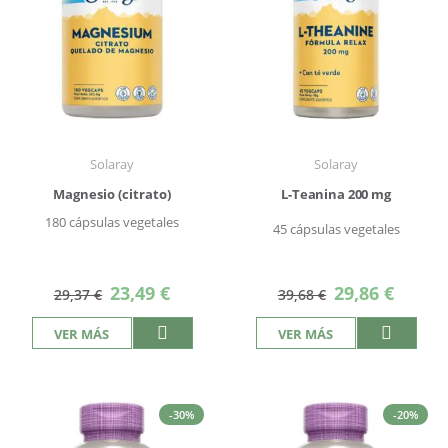
Solaray
Solaray
Magnesio (citrato)
L-Teanina 200 mg
180 cápsulas vegetales
45 cápsulas vegetales
Precio
Precio
23,49 €
29,86 €
29,37 €
39,68 €
especial
especial
VER MÁS
VER MÁS
-30%
-20%