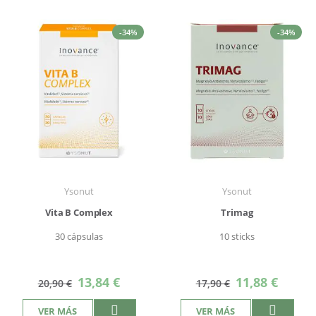
-34%
-34%
Ysonut
Ysonut
Vita B Complex
Trimag
30 cápsulas
10 sticks
Precio
Precio
13,84 €
11,88 €
20,90 €
17,90 €
especial
especial
VER MÁS
VER MÁS