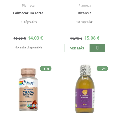
Plameca
Plameca
Calmacarum Forte
Kitansia
30 cápsulas
10 cápsulas
Precio
Precio
14,03 €
15,08 €
16,50 €
16,75 €
especial
especial
No está disponible
VER MÁS
-31%
-10%