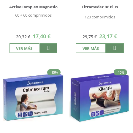
ActiveComplex Magnesio
Citrameder B6 Plus
60 + 60 comprimidos
120 comprimidos
Precio
Precio
17,40 €
23,17 €
20,32 €
29,75 €
especial
especial
VER MÁS
VER MÁS
-15%
-10%