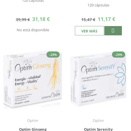
120 cápsulas
120 cápsulas
Precio
Precio
31,18 €
11,17 €
39,99 €
15,47 €
especial
especial
No está disponible
VER MÁS
-24%
-24%
Optim
Optim
Optim Ginseng
Optim Serenity