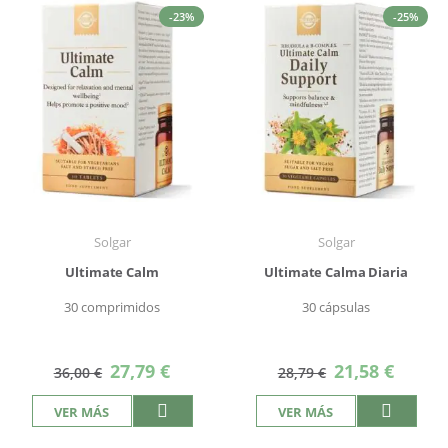
-23%
-25%
Solgar
Solgar
Ultimate Calm
Ultimate Calma Diaria
30 comprimidos
30 cápsulas
Precio
Precio
27,79 €
21,58 €
36,00 €
28,79 €
especial
especial
VER MÁS
VER MÁS