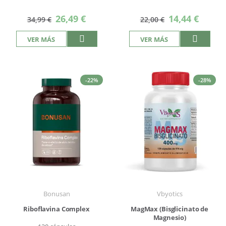
Precio
Precio
26,49 €
14,44 €
34,99 €
22,00 €
especial
especial
VER MÁS
VER MÁS
-22%
-28%
Bonusan
Vbyotics
Riboflavina Complex
MagMax (Bisglicinato de
Magnesio)