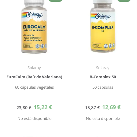
Solaray
Solaray
EuroCalm (Raíz de Valeriana)
B-Complex 50
60 cápsulas vegetales
50 cápsulas
Precio
Precio
15,22 €
12,69 €
23,80 €
15,87 €
especial
especial
No está disponible
No está disponible