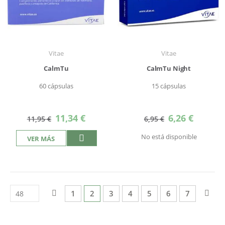
Vitae
Vitae
CalmTu
CalmTu Night
60 cápsulas
15 cápsulas
Precio
Precio
11,34 €
6,26 €
11,95 €
6,95 €
especial
especial
No está disponible
VER MÁS
Página
Página
Anterior
Página
Actualmente estás leyendo página
Página
Página
Página
Página
Página
Pág
Sigu
1
2
3
4
5
6
7