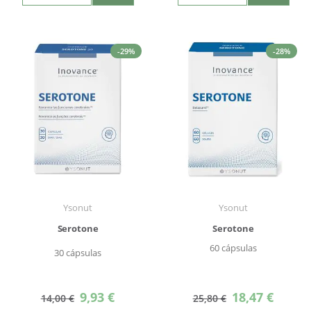
-29%
-28%
Ysonut
Ysonut
Serotone
Serotone
60 cápsulas
30 cápsulas
Precio
Precio
9,93 €
18,47 €
14,00 €
25,80 €
especial
especial