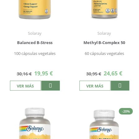
Solaray
Solaray
Balanced B-Stress
Methyl B-Complex 50
100 cápsulas vegetales
60 cápsulas vegetales
Precio
Precio
19,95 €
24,65 €
30,16 €
30,95 €
especial
especial
VER MÁS
VER MÁS
-20%