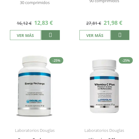
90 comprimidos
30 comprimidos
Precio
Precio
12,83 €
21,98 €
16,12 €
27,81 €
especial
especial
VER MÁS
VER MÁS
-25%
-25%
Laboratorios Douglas
Laboratorios Douglas