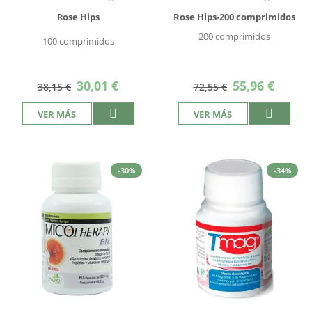
Rose Hips
Rose Hips-200 comprimidos
200 comprimidos
100 comprimidos
Precio
Precio
30,01 €
55,96 €
38,15 €
72,55 €
especial
especial
VER MÁS
VER MÁS
-30%
-34%