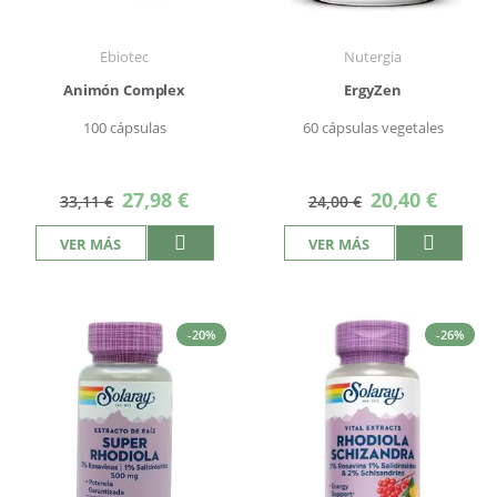
Ebiotec
Nutergia
Animón Complex
ErgyZen
100 cápsulas
60 cápsulas vegetales
Precio
Precio
27,98 €
20,40 €
33,11 €
24,00 €
especial
especial
VER MÁS
VER MÁS
-20%
-26%