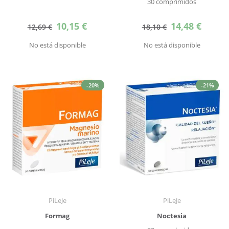
30 comprimidos
Precio
Precio
10,15 €
14,48 €
12,69 €
18,10 €
especial
especial
No está disponible
No está disponible
-20%
-21%
PiLeJe
PiLeJe
Formag
Noctesia