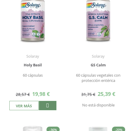
Solaray
Solaray
Holy Basil
GS Calm
60 cápsulas
60 cápsulas vegetales con
protección entérica
Precio
Precio
19,98 €
25,39 €
28,57 €
31,75 €
especial
especial
No está disponible
VER MÁS
-36%
-20%