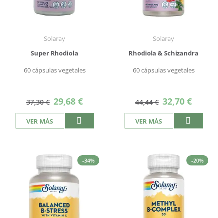
Solaray
Solaray
Super Rhodiola
Rhodiola & Schizandra
60 cápsulas vegetales
60 cápsulas vegetales
Precio
Precio
29,68 €
32,70 €
37,30 €
44,44 €
especial
especial
VER MÁS
VER MÁS
-34%
-20%