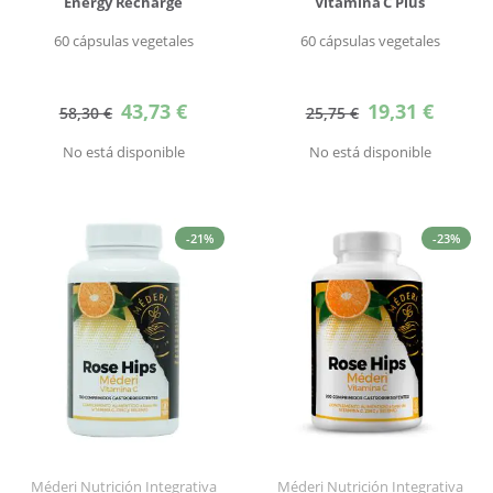
Energy Recharge
Vitamina C Plus
60 cápsulas vegetales
60 cápsulas vegetales
Precio
Precio
43,73 €
19,31 €
58,30 €
25,75 €
especial
especial
No está disponible
No está disponible
-21%
-23%
Méderi Nutrición Integrativa
Méderi Nutrición Integrativa