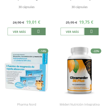
30 cápsulas
30 cápsulas
Precio
Precio
19,01 €
19,75 €
24,90 €
25,95 €
especial
especial
VER MÁS
VER MÁS
-14%
-22%
Pharma Nord
Méderi Nutrición Integrativa