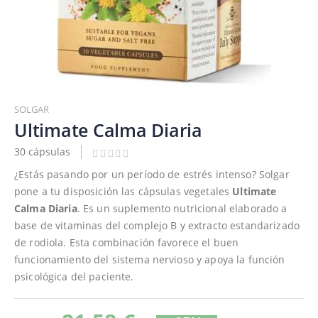
Saltar
al
SOLGAR
comienzo
Ultimate Calma Diaria
de
30 cápsulas
la
galería
¿Estás pasando por un período de estrés intenso? Solgar
de
pone a tu disposición las cápsulas vegetales
Ultimate
imágenes
Calma Diaria
. Es un suplemento nutricional elaborado a
base de vitaminas del complejo B y extracto estandarizado
de rodiola. Esta combinación favorece el buen
funcionamiento del sistema nervioso y apoya la función
psicológica del paciente.