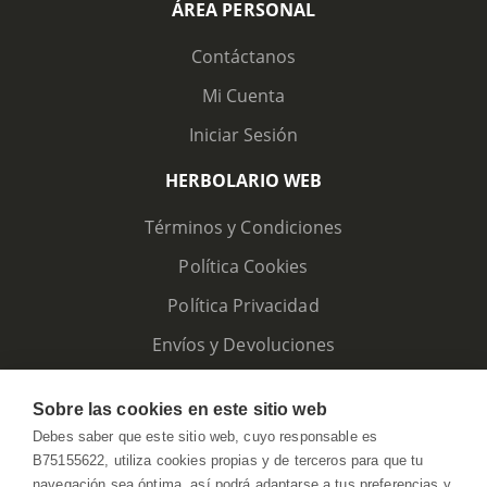
ÁREA PERSONAL
Contáctanos
Mi Cuenta
Iniciar Sesión
HERBOLARIO WEB
Términos y Condiciones
Política Cookies
Política Privacidad
Envíos y Devoluciones
Sobre las cookies en este sitio web
Debes saber que este sitio web, cuyo responsable es
B75155622, utiliza cookies propias y de terceros para que tu
navegación sea óptima, así podrá adaptarse a tus preferencias y