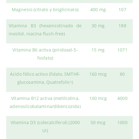
Magnesio (citrato y bisglicinato)
400 mg
107
Vitamina B3 (hexanicotinado de
30 mg
188
inositol, niacina flush-free)
Vitamina B6 activa (piridoxal-5-
15 mg
1071
fosfato)
Ácido fólico activo (folato, 5MTHF-
160 mcg
80
glucosamina, Quatrefolic
)
®
Vitamina B12 activa (metilcolina,
100 mcg
4000
adenosilcobalamina/dibencozida)
Vitamina D3 (colecalciferol) (2000
50 mcg
1000
UI)