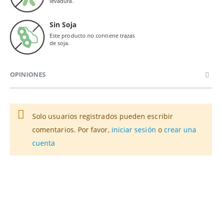
levadura.
Sin Soja
Este producto no contiene trazas
de soja.
OPINIONES
Solo usuarios registrados pueden escribir
comentarios. Por favor,
iniciar sesión
o
crear una
cuenta