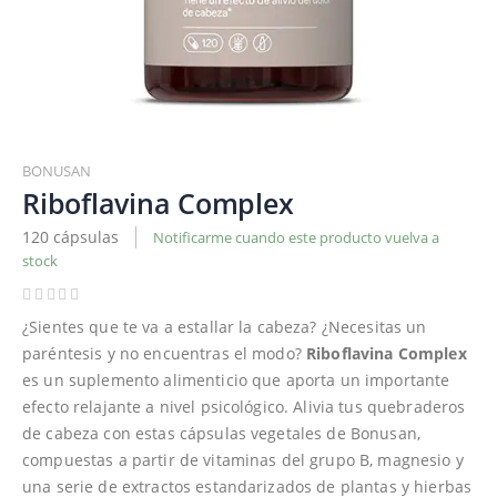
Saltar
al
BONUSAN
comienzo
Riboflavina Complex
de
120 cápsulas
Notificarme cuando este producto vuelva a
la
stock
galería
de
imágenes
¿Sientes que te va a estallar la cabeza? ¿Necesitas un
paréntesis y no encuentras el modo?
Riboflavina Complex
es un suplemento alimenticio que aporta un importante
efecto relajante a nivel psicológico. Alivia tus quebraderos
de cabeza con estas cápsulas vegetales de Bonusan,
compuestas a partir de vitaminas del grupo B, magnesio y
una serie de extractos estandarizados de plantas y hierbas