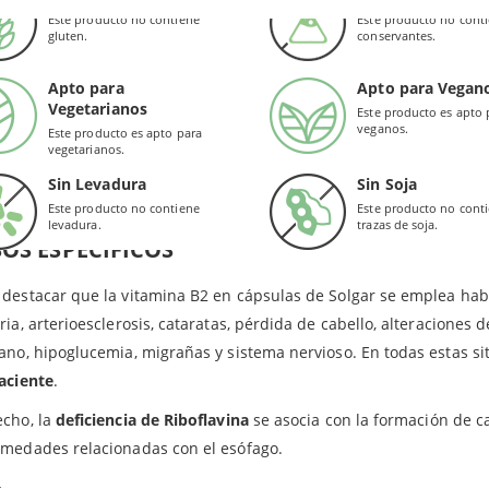
Valor de Referencia de Nutrientes.
tamina B2 funciona como una coenzima que activa la ruptura de ca
Este producto no contiene
Este producto no cont
gluten.
conservantes.
ergía celular
. Por lo tanto, la riboflavina incluida por Solgar en 
células del cuerpo humano. Además:
Apto para
Apto para Vegan
Vegetarianos
Este producto es apto 
Vitamina B2 de Solgar apoya la función regular del
sistema nervi
veganos.
Este producto es apto para
vegetarianos.
Favorece al funcionamiento del
metabolismo energético
.
Sin Levadura
Sin Soja
Ayuda a conservar en buen estado
la visión, el cabello y la piel
.
Este producto no contiene
Este producto no cont
levadura.
trazas de soja.
OS ESPECÍFICOS
destacar que la vitamina B2 en cápsulas de Solgar se emplea hab
ria, arterioesclerosis, cataratas, pérdida de cabello, alteraciones
ano, hipoglucemia, migrañas y sistema nervioso. En todas estas si
aciente
.
echo, la
deficiencia de Riboflavina
se asocia con la formación de c
medades relacionadas con el esófago.