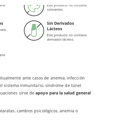
rbohidratos, grasas y proteínas, covirtiéndolas
iene
Este producto no contiene
colorantes.
estas cápsulas es fundamental para el desarrollo de
os
Sin Derivados
Lácteos
para
oso
.
Este producto no contiene
derivados lácteos.
iene
itualmente ante casos de anemia, infección
 del sistema inmunitario, síndrome de túnel
tuaciones sirve de
apoyo para la salud general
ataratas, cambios psicológicos, anemia o