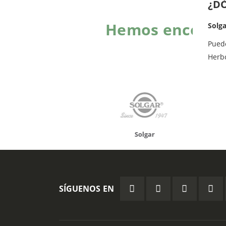
¿D
Hemos encontra
Solg
Pued
Herb
onusan
Solgar
Hifas 
SÍGUENOS EN