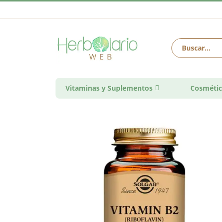
Vitaminas y Suplementos
Cosmétic
Saltar
al
final
de
la
galería
de
imágenes