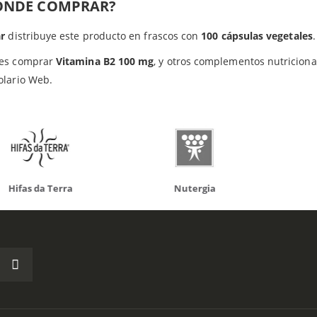
ÓNDE COMPRAR?
do otros productos que te p
ar
distribuye este producto en frascos con
100 cápsulas vegetales
.
es comprar
Vitamina B2 100 mg
, y otros complementos nutriciona
olario Web.
da Terra
Nutergia
100% N