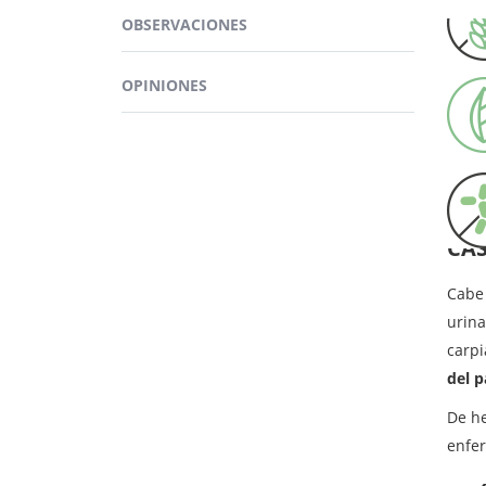
*VRN = 
La vi
OBSERVACIONES
en
en
las 
OPINIONES
CAS
Cabe 
urina
carpi
del p
De h
enfer