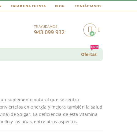
N
CREAR UNA CUENTA
BLOG
CONTÁCTANOS
TE AYUDAMOS
943 099 932
0
Cart
HOT!
Ofertas
 un suplemento natural que se centra
Conviértelos en energía y mejora también la salud
vina) de Solgar. La deficiencia de esta vitamina
bello y las uñas, entre otros aspectos.