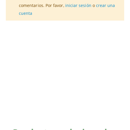
comentarios. Por favor,
iniciar sesión
o
crear una
cuenta