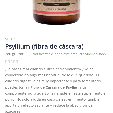
Saltar
al
SOLGAR
comienzo
Psyllium (fibra de cáscara)
de
280 gramos
Notificarme cuando este producto vuelva a stock
la
galería
de
¿Lo pasas mal cuando sufres estreñimiento? ¿Se ha
imágenes
convertido en algo más habitual de lo que querrías? El
cuidado digestivo es muy importante y para fomentarlo
puedes tomar
Fibra de Cáscara de Psyllium
, un
componente puro que Solgar añade en este suplemento en
polvo. No solo ayuda en caso de estreñimiento, también
aporta un efecto saciante y reduce la absorción de
azúcares.