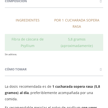
COMPOSICIÓN
INGREDIENTES
POR 1 CUCHARADA SOPERA
RASA
Fibra de cáscara de
5,8 gramos
Psyllium
(aproximadamente)
Sin aditivos.
CÓMO TOMAR
La dosis recomendada es de
1 cucharada sopera rasa (5,8
gramos) al día
, preferiblemente acompañada por una
comida.
Es recomendable mezclar el polvo de psyllium
con unos