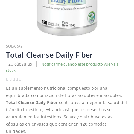
Saltar
al
SOLARAY
comienzo
Total Cleanse Daily Fiber
de
120 cápsulas
Notificarme cuando este producto vuelva a
la
stock
galería
de
imágenes
Es un suplemento nutricional compuesto por una
equilibrada combinación de fibras solubles e insolubles.
Total Cleanse Daily Fiber
contribuye a mejorar la salud del
tránsito intestinal, evitando así que los desechos se
acumulen en los intestinos. Solaray distribuye estas
cápsulas en envases que contienen 120 cómodas
unidades.