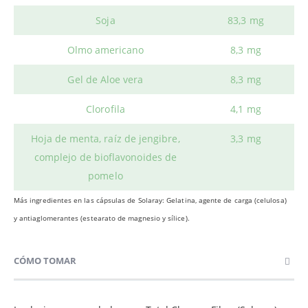
Soja
83,3 mg
Olmo americano
8,3 mg
Gel de Aloe vera
8,3 mg
Clorofila
4,1 mg
Hoja de menta, raíz de jengibre,
3,3 mg
complejo de bioflavonoides de
pomelo
Más ingredientes en las cápsulas de Solaray: Gelatina, agente de carga (celulosa)
y antiaglomerantes (estearato de magnesio y sílice).
CÓMO TOMAR