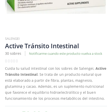
Saltar
al
SALENGEI
comienzo
Active Tránsito Intestinal
de
30 sobres
Notificarme cuando este producto vuelva a stock
la
galería
de
Cuida tu salud intestinal con los sobres de Salengei,
Active
imágenes
Tránsito Intestinal
. Se trata de un producto natural que
está elaborado a partir de fibra, plantas, magnesio,
glutamina y cacao. Además, es un suplemento nutricional
que favorece el equilibrio hidroelectrolítico y el buen
funcionamiento de los procesos metabólicos del intestino.