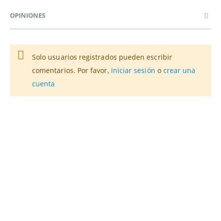
OPINIONES
Solo usuarios registrados pueden escribir
comentarios. Por favor,
iniciar sesión
o
crear una
cuenta