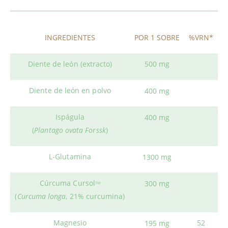
INGREDIENTES
POR 1 SOBRE
%VRN*
Diente de león (extracto)
500 mg
Diente de león en polvo
400 mg
Ispágula
400 mg
(
Plantago ovata Forssk
)
L-Glutamina
1300 mg
Cúrcuma Cursol
300 mg
TM
(
Curcuma longa
, 21% curcumina)
Magnesio
52
195 mg