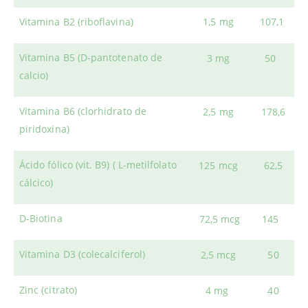
Vitamina B2 (riboflavina)
1,5 mg
107,1
Vitamina B5 (D-pantotenato de
3 mg
50
calcio)
Vitamina B6 (clorhidrato de
2,5 mg
178,6
piridoxina)
Ácido fólico (vit. B9) ( L-metilfolato
125 mcg
62,5
cálcico)
D-Biotina
72,5 mcg
145
Vitamina D3 (colecalciferol)
2,5 mcg
50
Zinc (citrato)
4 mg
40