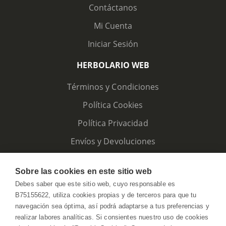
Contáctanos
Mi Cuenta
Iniciar Sesión
HERBOLARIO WEB
Términos y Condiciones
Política Cookies
Política Privacidad
Envíos y Devoluciones
Sobre las cookies en este sitio web
Debes saber que este sitio web, cuyo responsable es
B75155622, utiliza cookies propias y de terceros para que tu
navegación sea óptima, así podrá adaptarse a tus preferencias y
realizar labores analíticas. Si consientes nuestro uso de cookies