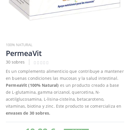
Saltar
al
100% NATURAL
comienzo
PermeaVit
de
30 sobres
la
galería
Es un complemento alimenticio que contribuye a mantener
de
en buenas condiciones las mucosas y la salud intestinal.
imágenes
PermeaVit (100% Natural)
es un producto creado a base
de L-glutamina, gamma orizanol, quercetina, N-
acetilglucosamina, L-lisina-cisteína, betacaroteno,
vitaminas, biotina y zinc. Este producto se comercializa en
envases de 30 sobres.