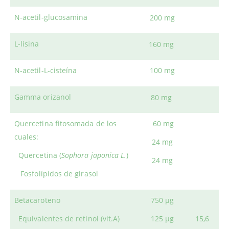
N-acetil-glucosamina
200 mg
L-lisina
160 mg
N-acetil-L-cisteína
100 mg
Gamma orizanol
80 mg
Quercetina fitosomada de los
60 mg
cuales:
24 mg
Quercetina (
Sophora japonica L.
)
24 mg
Fosfolípidos de girasol
Betacaroteno
750 μg
Equivalentes de retinol (vit.A)
125 μg
15,6