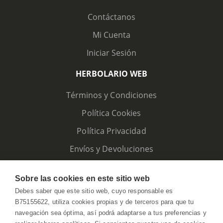
Contáctanos
Mi Cuenta
Iniciar Sesión
HERBOLARIO WEB
Términos y Condiciones
Política Cookies
Política Privacidad
Envíos y Devoluciones
Sobre las cookies en este sitio web
Debes saber que este sitio web, cuyo responsable es
B75155622, utiliza cookies propias y de terceros para que tu
navegación sea óptima, así podrá adaptarse a tus preferencias y