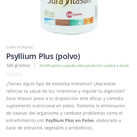
Saltar
al
SURA VITASAN
comienzo
Psyllium Plus (polvo)
de
340 gramos
Notificarme cuando este producto vuelva a stock
la
galería
de
¿Tienes algún tipo de molestia intestinal? ¿Necesitas
imágenes
reforzar la salud de tus intestinos y regular tu digestión?
Sura Vitasan pone a tu disposición este eficaz y cómodo
suplemento nutricional en polvo. Fomenta la eliminación
de toxinas del organismo y combate problemas como el
estreñimiento con
Psyllium Plus en Polvo
, elaborado a
base de extractos vegetales y prebióticos.