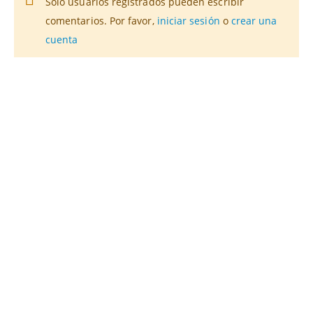
Solo usuarios registrados pueden escribir
comentarios. Por favor,
iniciar sesión
o
crear una
cuenta