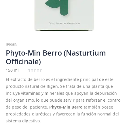
Saltar
al
IFIGEN
comienzo
Phyto-Min Berro (Nasturtium
de
Officinale)
la
galería
150 ml
de
El extracto de berro es el ingrediente principal de este
imágenes
producto natural de Ifigen. Se trata de una planta que
incluye vitaminas y minerales que apoyan la depuración
del organismo, lo que puede servir para reforzar el control
de peso del paciente.
Phyto-Min Berro
también posee
propiedades diuréticas y favorecen la función normal del
sistema digestivo.