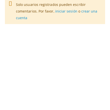
Solo usuarios registrados pueden escribir
comentarios. Por favor,
iniciar sesión
o
crear una
cuenta