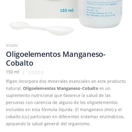
Saltar
al
IFIGEN
comienzo
Oligoelementos Manganeso-
de
Cobalto
la
galería
150 ml
de
Ifigen incorpora dos minerales esenciales en este producto
imágenes
natural.
Oligoelementos Manganeso-Cobalto
es un
suplemento nutricional que favorece la salud de las
personas con carencia de alguno de los oligoelementos
incluidos en esta fórmula líquida. El manganeso (mn) y el
cobalto (cu) participan en diferentes sistemas enzimáticos,
apoyando la salud general del organismo.