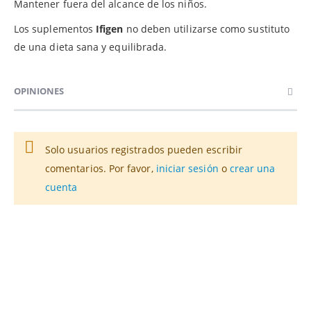
Mantener fuera del alcance de los niños.
Los suplementos
Ifigen
no deben utilizarse como sustituto
de una dieta sana y equilibrada.
OPINIONES
Solo usuarios registrados pueden escribir
comentarios. Por favor,
iniciar sesión
o
crear una
cuenta