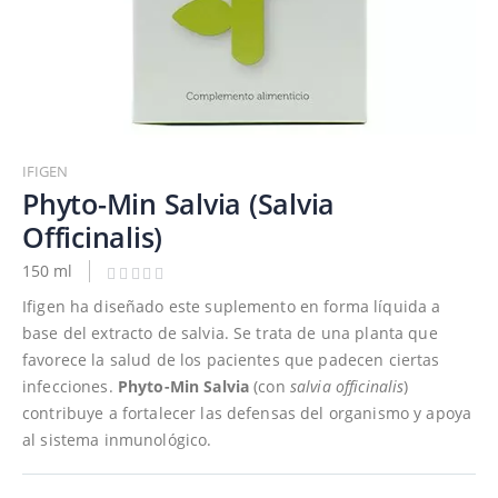
Saltar
al
IFIGEN
comienzo
Phyto-Min Salvia (Salvia
de
Officinalis)
la
galería
150 ml
de
Ifigen ha diseñado este suplemento en forma líquida a
imágenes
base del extracto de salvia. Se trata de una planta que
favorece la salud de los pacientes que padecen ciertas
infecciones.
Phyto-Min Salvia
(con
salvia officinalis
)
contribuye a fortalecer las defensas del organismo y apoya
al sistema inmunológico.