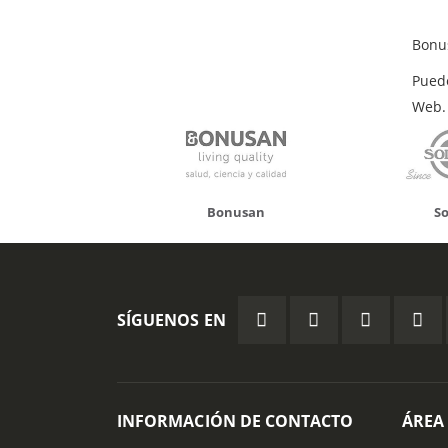
Bonu
Pued
Web.
onusan
Solgar
Hifas 
SÍGUENOS EN
INFORMACIÓN DE CONTACTO
ÁREA