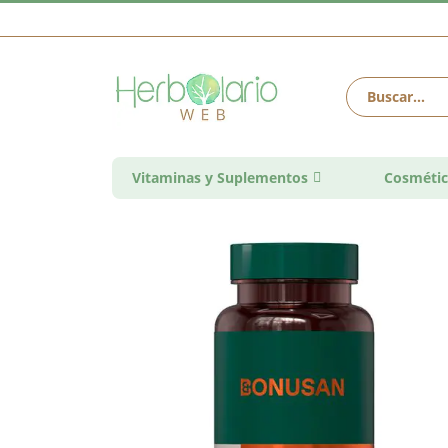
Vitaminas y Suplementos
Cosmétic
Saltar
al
final
de
la
galería
de
imágenes