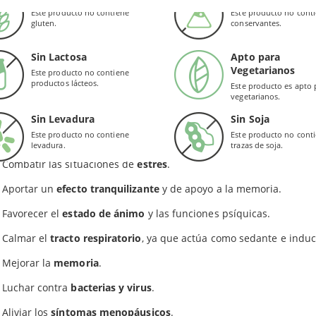
ndarización
: 4-6% de aceites esenciales y 2,5% de ácido rosmarinic
Este producto no contiene
Este producto no cont
gluten.
conservantes.
cho, gracias a su doble estandarización, se considera un extracto 
inalis actúa como antioxidante y es un aliado para la
salud cerebr
Sin Lactosa
Apto para
Vegetarianos
Este producto no contiene
RA QUÉ SIRVE?
productos lácteos.
Este producto es apto 
vegetarianos.
finitiva, es un complemento alimenticio que apoya la
salud de los
Sin Levadura
Sin Soja
idad. Por otra parte, Extracto de Salvia Officinalis también ayuda a:
Este producto no contiene
Este producto no cont
levadura.
trazas de soja.
Combatir las situaciones de
estrés
.
Aportar un
efecto tranquilizante
y de apoyo a la memoria.
Favorecer el
estado de ánimo
y las funciones psíquicas.
Calmar el
tracto respiratorio
, ya que actúa como sedante e induc
Mejorar la
memoria
.
Luchar contra
bacterias y virus
.
Aliviar los
síntomas menopáusicos
.