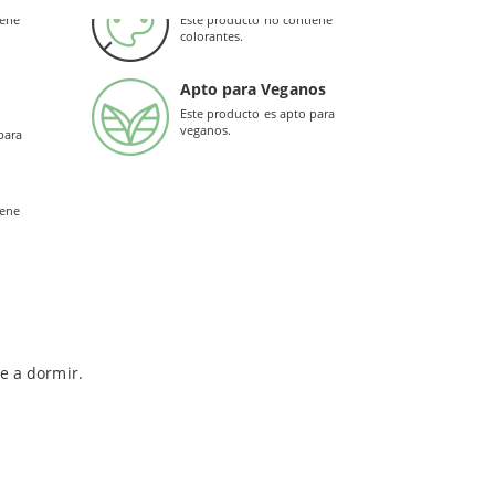
o.
iene
Este producto no contiene
colorantes.
potente y efectivo. Además, Extracto de Salvia
al
y control de los nervios.
Apto para Veganos
Este producto es apto para
veganos.
para
 nervios
y favorece la resistencia mental y la
iene
e a dormir.