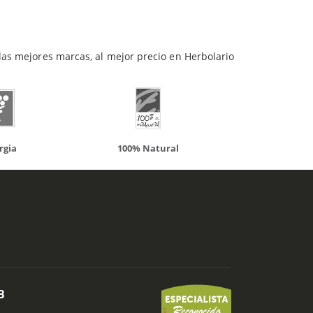
las mejores marcas, al mejor precio en Herbolario
atural
Solaray
LCN
B