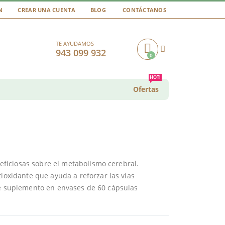
N
CREAR UNA CUENTA
BLOG
CONTÁCTANOS
TE AYUDAMOS
943 099 932
0
Cart
HOT!
Ofertas
ficiosas sobre el metabolismo cerebral.
ioxidante que ayuda a reforzar las vías
te suplemento en envases de 60 cápsulas