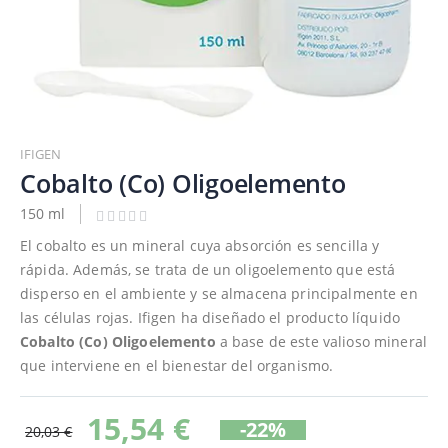
Saltar
al
IFIGEN
comienzo
Cobalto (Co) Oligoelemento
de
150 ml
la
galería
El cobalto es un mineral cuya absorción es sencilla y
de
rápida. Además, se trata de un oligoelemento que está
imágenes
disperso en el ambiente y se almacena principalmente en
las células rojas. Ifigen ha diseñado el producto líquido
Cobalto (Co) Oligoelemento
a base de este valioso mineral
que interviene en el bienestar del organismo.
15,54 €
-22%
20,03 €