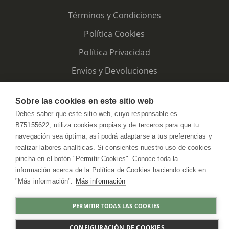
Términos y Condiciones
Política Cookies
Política Privacidad
Envíos y Devoluciones
Sobre las cookies en este sitio web
Debes saber que este sitio web, cuyo responsable es
B75155622, utiliza cookies propias y de terceros para que tu
navegación sea óptima, así podrá adaptarse a tus preferencias y
realizar labores analíticas. Si consientes nuestro uso de cookies
pincha en el botón "Permitir Cookies". Conoce toda la
información acerca de la Política de Cookies haciendo click en
"Más información".
Más información
HerbolarioWeb © 2026. All Rights Reserved
PERMITIR TODAS LAS COOKIES
COMPRAR
CONFIGURACIÓN DE COOKIES