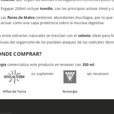
Productos relacionados
Ergypar 250ml incluye
tomillo
, con los principios activos timol y
Las
flores de Malva
contienen abundantes mucílagos, por lo que N
actuar como una capa protectora sobre la mucosa digestiva.
 estos extractos naturales se mezclan con el
selenio
, ideal para 
do otros productos que te p
élulas del organismo de los posibles ataques de los radicales libre
ÓNDE COMPRAR?
rgia
comercializa este producto en envases con
250 ml
.
pra
ERGYPAR
, y otros suplementos de las marcas más reconocidas,
da Terra
Nutergia
100% N