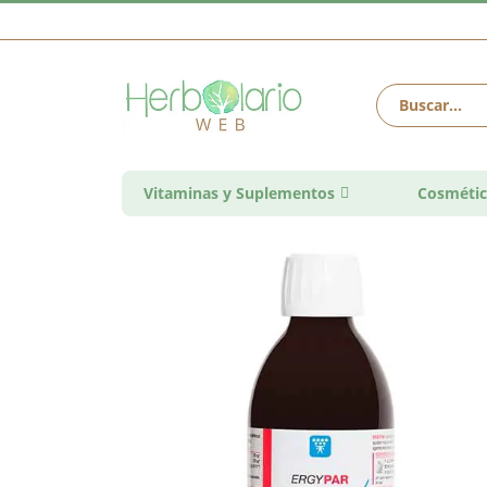
Vitaminas y Suplementos
Cosmétic
Saltar
al
final
de
la
galería
de
imágenes