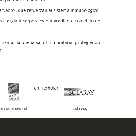
 carvacrol, que refuerzan el sistema inmunológico.
utergia incorpora este ingrediente con el fin de
fomentar la buena salud inmunitaria, protegiendo
ueden interesar
s.
 al mejor precio en Herbolario Web.
atural
Solaray
LCN