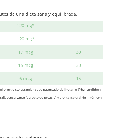
iños.
rtan propiedades específicas sobre el
sistema
120 mg*
mente.
utos de una dieta sana y equilibrada.
120 mg*
120 mg*
 extraen sus propiedades y
se le elimina el
17 mcg
30
.
agua marina y arcillosa.
15 mcg
30
6 mcg
15
sodio, extracto estandarizado patentado de litotamo (Phymatolithon
n a mejorar la salud gastrointestinal:
getal), conservante (sorbato de potasio) y aroma natural de limón con
 agentes externos.
uen funcionamiento del sistema inmune.
 propiedades defensivas.