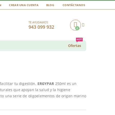
N
CREAR UNA CUENTA
BLOG
CONTÁCTANOS
TE AYUDAMOS
943 099 932
0
Cart
HOT!
Ofertas
acilitar tu digestión.
ERGYPAR
250ml es un
turales que apoyan la salud y la higiene
cto una serie de oligoelementos de origen marino