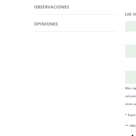
Guard
Ergyp
OBSERVACIONES
gastr
Los 
OPINIONES
SU
Más ing
ERGYP
calcare
otros a
* Equiv
** VRN 