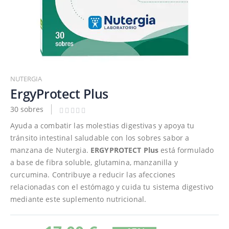
Saltar
al
NUTERGIA
comienzo
ErgyProtect Plus
de
30 sobres
la
galería
Ayuda a combatir las molestias digestivas y apoya tu
de
tránsito intestinal saludable con los sobres sabor a
imágenes
manzana de Nutergia.
ERGYPROTECT Plus
está formulado
a base de fibra soluble, glutamina, manzanilla y
curcumina. Contribuye a reducir las afecciones
relacionadas con el estómago y cuida tu sistema digestivo
mediante este suplemento nutricional.