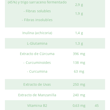
(45%) y trigo sarraceno fermentado
2,9 g
- Fibras solubles
1,9 g
- Fibras insolubles
Inulina (achicoria)
1,4 g
L-Glutamina
1,3 g
Extracto de Cúrcuma
396 mg
- Curcuminoides
138 mg
- Curcumina
63 mg
Extracto de Uvas
250 mg
Extracto de Manzanilla
240 mg
Vitamina B2
0,63 mg
45