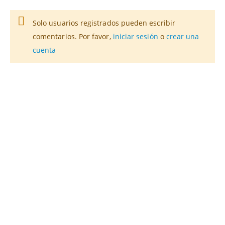
Solo usuarios registrados pueden escribir
comentarios. Por favor,
iniciar sesión
o
crear una
cuenta