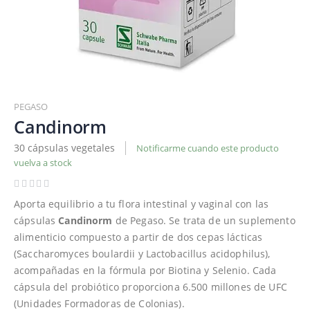
Saltar
al
PEGASO
comienzo
Candinorm
de
30 cápsulas vegetales
Notificarme cuando este producto
la
vuelva a stock
galería
de
imágenes
Aporta equilibrio a tu flora intestinal y vaginal con las
cápsulas
Candinorm
de Pegaso. Se trata de un suplemento
alimenticio compuesto a partir de dos cepas lácticas
(Saccharomyces boulardii y Lactobacillus acidophilus),
acompañadas en la fórmula por Biotina y Selenio. Cada
cápsula del probiótico proporciona 6.500 millones de UFC
(Unidades Formadoras de Colonias).