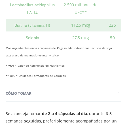
2.500 millones de
Lactobacillus acidophilus
UFC**
LA-14
112,5 mcg
225
Biotina (vitamina H)
27,5 mcg
50
Selenio
Más ingredientes en las cápsulas de Pegaso: Maltodextrinas, lecitina de soja,
estearato de magnesio vegetal y talco.
* VRN = Valor de Referencia de Nutrientes.
** UFC = Unidades Formadoras de Colonias.
CÓMO TOMAR
Se aconseja tomar
de 2 a 4 cápsulas al día
, durante 6-8
semanas seguidas, preferiblemente acompañadas por un