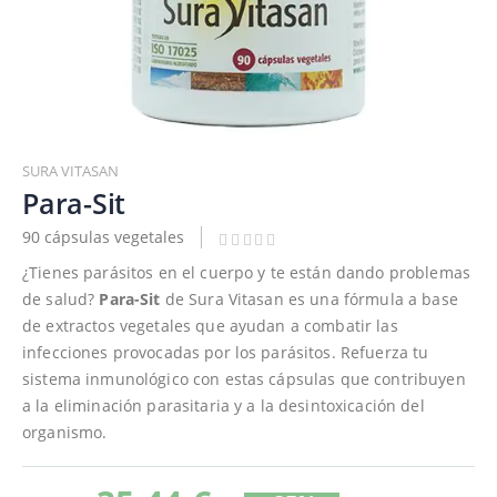
Saltar
al
SURA VITASAN
comienzo
Para-Sit
de
90 cápsulas vegetales
la
galería
¿Tienes parásitos en el cuerpo y te están dando problemas
de
de salud?
Para-Sit
de Sura Vitasan es una fórmula a base
imágenes
de extractos vegetales que ayudan a combatir las
infecciones provocadas por los parásitos. Refuerza tu
sistema inmunológico con estas cápsulas que contribuyen
a la eliminación parasitaria y a la desintoxicación del
organismo.