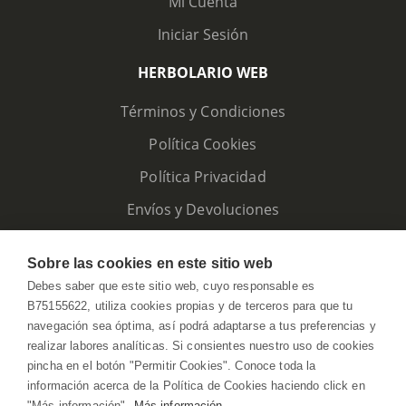
Mi Cuenta
Iniciar Sesión
HERBOLARIO WEB
Términos y Condiciones
Política Cookies
Política Privacidad
Envíos y Devoluciones
Sobre las cookies en este sitio web
Debes saber que este sitio web, cuyo responsable es
B75155622, utiliza cookies propias y de terceros para que tu
navegación sea óptima, así podrá adaptarse a tus preferencias y
realizar labores analíticas. Si consientes nuestro uso de cookies
pincha en el botón "Permitir Cookies". Conoce toda la
información acerca de la Política de Cookies haciendo click en
"Más información".
Más información