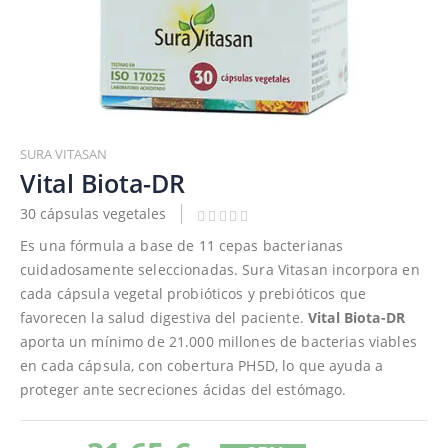
Saltar
al
SURA VITASAN
comienzo
Vital Biota-DR
de
30 cápsulas vegetales
la
galería
Es una fórmula a base de 11 cepas bacterianas
de
cuidadosamente seleccionadas. Sura Vitasan incorpora en
imágenes
cada cápsula vegetal probióticos y prebióticos que
favorecen la salud digestiva del paciente.
Vital Biota-DR
aporta un mínimo de 21.000 millones de bacterias viables
en cada cápsula, con cobertura PH5D, lo que ayuda a
proteger ante secreciones ácidas del estómago.