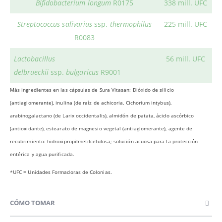
Bifidobacterium longum
R0175
338 mill. UFC
Streptococcus salivarius
ssp.
thermophilus
225 mill. UFC
R0083
Lactobacillus
56 mill. UFC
delbrueckii
ssp.
bulgaricus
R9001
Más ingredientes en las cápsulas de Sura Vitasan: Dióxido de silicio
(antiaglomerante), inulina (de raíz de achicoria, Cichorium intybus),
arabinogalactano (de Larix occidentalis), almidón de patata, ácido ascórbico
(antioxidante), estearato de magnesio vegetal (antiaglomerante), agente de
recubrimiento: hidroxipropilmetilcelulosa; solución acuosa para la protección
entérica y agua purificada.
*UFC = Unidades Formadoras de Colonias.
CÓMO TOMAR