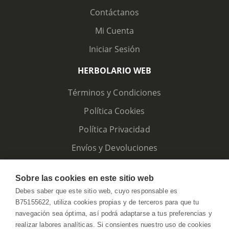
Contáctanos
Mi Cuenta
Iniciar Sesión
HERBOLARIO WEB
Términos y Condiciones
Política Cookies
Política Privacidad
Envíos y Devoluciones
Sobre las cookies en este sitio web
Debes saber que este sitio web, cuyo responsable es
B75155622, utiliza cookies propias y de terceros para que tu
navegación sea óptima, así podrá adaptarse a tus preferencias y
realizar labores analíticas. Si consientes nuestro uso de cookies