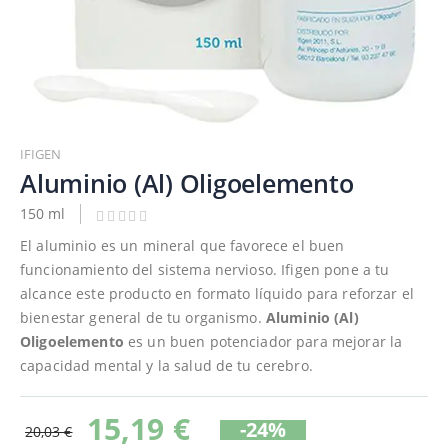
Saltar
al
IFIGEN
comienzo
Aluminio (Al) Oligoelemento
de
150 ml
la
galería
El aluminio es un mineral que favorece el buen
de
funcionamiento del sistema nervioso. Ifigen pone a tu
imágenes
alcance este producto en formato líquido para reforzar el
bienestar general de tu organismo.
Aluminio (Al)
Oligoelemento
es un buen potenciador para mejorar la
capacidad mental y la salud de tu cerebro.
15,19 €
-24%
20,03 €