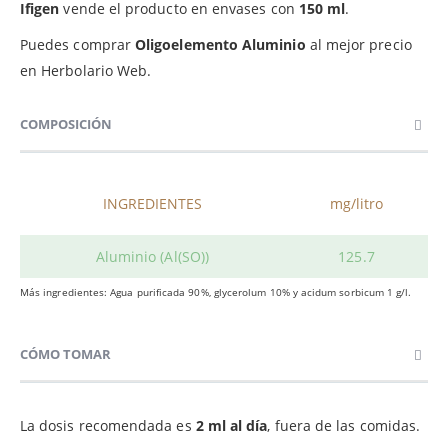
Ifigen
vende el producto en envases con
150 ml
.
Puedes comprar
Oligoelemento Aluminio
al mejor precio
en Herbolario Web.
COMPOSICIÓN
INGREDIENTES
mg/litro
Aluminio (Al
(SO
)
)
125.7
Más ingredientes: Agua purificada 90%, glycerolum 10% y acidum sorbicum 1 g/l.
CÓMO TOMAR
La dosis recomendada es
2 ml al día
, fuera de las comidas.