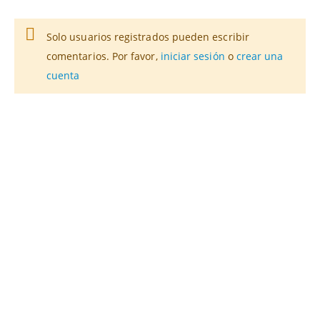
Solo usuarios registrados pueden escribir
comentarios. Por favor,
iniciar sesión
o
crear una
cuenta