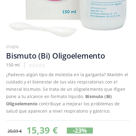
Saltar
al
IFIGEN
comienzo
Bismuto (Bi) Oligoelemento
de
150 ml
la
galería
¿Padeces algún tipo de molestia en la garganta? Mantén el
de
cuidado y el bienestar de tus vías respiratorias con el
imágenes
mineral bismuto. Se trata de un oligoelemento que Ifigen
pone a tu alcance en formato líquido.
Bismuto (Bi)
Oligoelemento
contribuye a mejorar los problemas de
salud que aparecen a nivel respiratorio y gástrico.
15,39 €
-23%
20,03 €