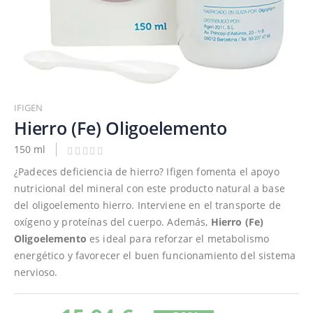
Saltar
al
IFIGEN
comienzo
Hierro (Fe) Oligoelemento
de
150 ml
la
galería
¿Padeces deficiencia de hierro? Ifigen fomenta el apoyo
de
nutricional del mineral con este producto natural a base
imágenes
del oligoelemento hierro. Interviene en el transporte de
oxígeno y proteínas del cuerpo. Además,
Hierro (Fe)
Oligoelemento
es ideal para reforzar el metabolismo
energético y favorecer el buen funcionamiento del sistema
nervioso.