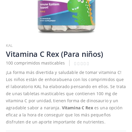
Saltar
al
KAL
comienzo
Vitamina C Rex (Para niños)
de
100 comprimidos masticables
la
galería
¡La forma más divertida y saludable de tomar vitamina C!
de
Los niños están de enhorabuena con los comprimidos que
imágenes
el laboratorio KAL ha elaborado pensando en ellos. Se trata
de unas tabletas masticables que contienen 100 mg de
vitamina C por unidad, tienen forma de dinosaurio y un
agradable sabor a naranja.
Vitamina C Rex
es una opción
eficaz a la hora de conseguir que los más pequeños
disfruten de un aporte importante de nutrientes.