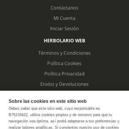
Contáctanos
Mi Cuenta
Iniciar Sesión
HERBOLARIO WEB
Términos y Condiciones
Política Cookies
Política Privacidad
Envíos y Devoluciones
Sobre las cookies en este sitio web
Debes saber que este sitio web, cuyo responsable es
B75155622, utiliza cookies propias y de terceros para que tu
navegación sea óptima, así podrá adaptarse a tus preferencias y
realizar labores analíticas. Si consientes nuestro uso de cookies